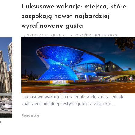
Luksusowe wakacje: miejsca, które
zaspokoją nawet najbardziej
wyrafinowane gusta
by
SZLAKZASZLAKIEM.PL
2 PAŹDZIERNIKA 2020
Luksusowe wakacje to marzenie wielu z nas, jednak
znalezienie idealnej destynacji, która zaspokoi…
Read more
iu