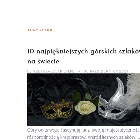
TURYSTYKA
10 najpiękniejszych górskich szlak
na świecie
by
SZLAKZASZLAKIEM.PL
30 PAŹDZIERNIKA 2021
Góry od zawsze fascynują ludzi swoją majestatyczności
różnorodnością krajobrazów. Wśród licznych szlaków,…