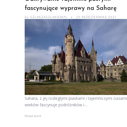
fascynujące wyprawy na Saharę
by
SZLAKZASZLAKIEM.PL
20 PAŹDZIERNIKA 2021
Sahara, z jej rozległymi piaskami i tajemniczymi oazami
wieków fascynuje podróżników i…
Read more