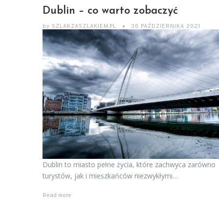
Dublin – co warto zobaczyć
by
SZLAKZASZLAKIEM.PL
30 PAŹDZIERNIKA 2021
Dublin to miasto pełne życia, które zachwyca zarówno
turystów, jak i mieszkańców niezwykłymi…
Read more