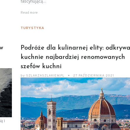
fascynującą…
Read more
TURYSTYKA
ów
Podróże dla kulinarnej elity: odkrywa
kuchnie najbardziej renomowanych
szefów kuchni
by
SZLAKZASZLAKIEM.PL
27 PAŹDZIERNIKA 2021
ą i