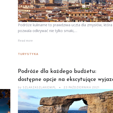
Podróże kulinarne to prawdziwa uczta dla zmysłów, która
pozwala odkrywać nie tylko smaki,…
Read more
TURYSTYKA
Podróże dla każdego budżetu:
dostępne opcje na ekscytujące wyjaz
by
SZLAKZASZLAKIEM.PL
23 PAŹDZIERNIKA 2021