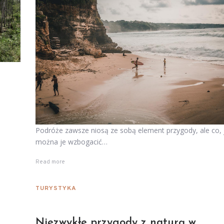
Podróże zawsze niosą ze sobą element przygody, ale co, j
można je wzbogacić…
Read more
TURYSTYKA
Niezwykłe przygody z naturą w