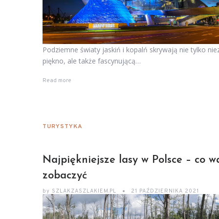
Podziemne światy jaskiń i kopalń skrywają nie tylko ni
piękno, ale także fascynującą…
Read more
TURYSTYKA
Najpiękniejsze lasy w Polsce – co w
zobaczyć
by
SZLAKZASZLAKIEM.PL
21 PAŹDZIERNIKA 2021