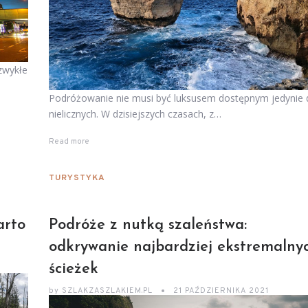
ezwykłe
Podróżowanie nie musi być luksusem dostępnym jedynie 
nielicznych. W dzisiejszych czasach, z…
Read more
TURYSTYKA
arto
Podróże z nutką szaleństwa:
odkrywanie najbardziej ekstremalny
ścieżek
by
SZLAKZASZLAKIEM.PL
21 PAŹDZIERNIKA 2021