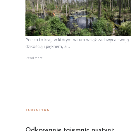
Polska to kraj, w którym natura wciąż zachwyca swoją
dzikością i pięknem, a…
Read more
TURYSTYKA
Odkrywanie tajemnic pustyni: