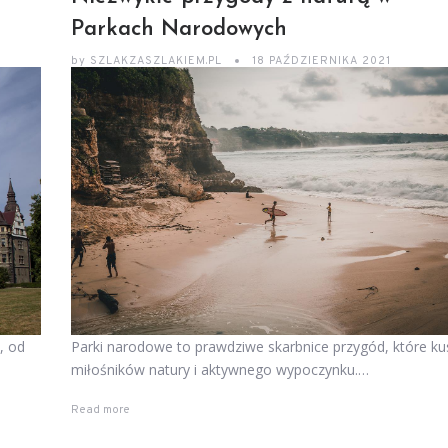
Parkach Narodowych
by
SZLAKZASZLAKIEM.PL
18 PAŹDZIERNIKA 2021
, od
Parki narodowe to prawdziwe skarbnice przygód, które ku
miłośników natury i aktywnego wypoczynku.…
Read more