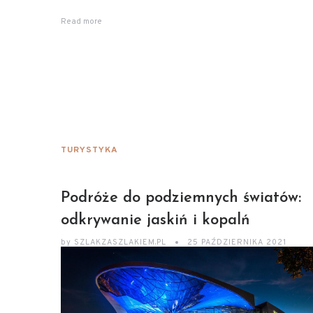
Read more
TURYSTYKA
Podróże do podziemnych światów:
odkrywanie jaskiń i kopalń
by
SZLAKZASZLAKIEM.PL
25 PAŹDZIERNIKA 2021