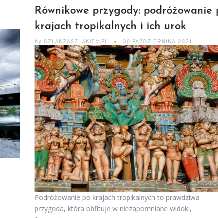
Równikowe przygody: podróżowanie 
krajach tropikalnych i ich urok
by
SZLAKZASZLAKIEM.PL
30 PAŹDZIERNIKA 2021
Podróżowanie po krajach tropikalnych to prawdziwa
przygoda, która obfituje w niezapomniane widoki,