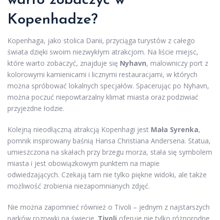
warto zobaczyć w
Kopenhadze?
Kopenhaga, jako stolica Danii, przyciąga turystów z całego
świata dzięki swoim niezwykłym atrakcjom. Na liście miejsc,
które warto zobaczyć, znajduje się
Nyhavn
, malowniczy port z
kolorowymi kamienicami i licznymi restauracjami, w których
można spróbować lokalnych specjałów. Spacerując po Nyhavn,
można poczuć niepowtarzalny klimat miasta oraz podziwiać
przyjezdne łodzie.
Kolejną nieodłączną atrakcją Kopenhagi jest
Mała Syrenka
,
pomnik inspirowany baśnią Hansa Christiana Andersena. Statua,
umieszczona na skałach przy brzegu morza, stała się symbolem
miasta i jest obowiązkowym punktem na mapie
odwiedzających. Czekają tam nie tylko piękne widoki, ale także
możliwość zrobienia niezapomnianych zdjęć.
Nie można zapomnieć również o Tivoli – jednym z najstarszych
parków rozrywki na świecie.
Tivoli
oferuje nie tylko różnorodne