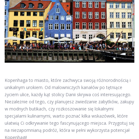
Kopenhaga to miasto, które zachwyca swoją różnorodnością i
unikalnym urokiem. Od malowniczych kanałów po tętniące
życiem ulice, każdy kąt stolicy Danii skrywa coś interesującego.
Niezależnie od tego, czy planujesz zwiedzanie zabytków, zakupy
w modnych butikach, czy rozkoszowanie się lokalnymi
specjałami kulinarnymi, warto poznać kilka wskazówek, które
ułatwią Ci odkrywanie tego fascynującego miejsca. Przygotuj się
na niezapomnianą podróż, która w pełni wykorzysta potencjał
Kopenhagi!