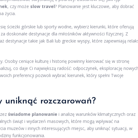
nek
, czy może
slow travel
? Planowanie jest kluczowe, aby dobrać
a życia.
się ścieżki górskie lub sporty wodne, wybierz kierunki, które oferują
ą za doskonałe destynacje dla miłośników aktywności fizycznej. Z
aż destynacje takie jak Bali lub greckie wyspy, które zapewniają relak
Osoby ceniące kulturę i historię powinny kierować się w stronę
alizuj, co daje Ci największą radość: odpoczynek, eksplorację nowyc
 swoich preferencji pozwoli wybrać kierunek, który spełni Twoje
y uniknąć rozczarowań?
rzez
świadome planowanie
i analizę warunków klimatycznych oraz
kalnych świąt i wydarzeń masowych, które mogą wpływać na
cia muzeów i innych interesujących miejsc, aby uniknąć sytuacji, w
odziny funkcjonowania.