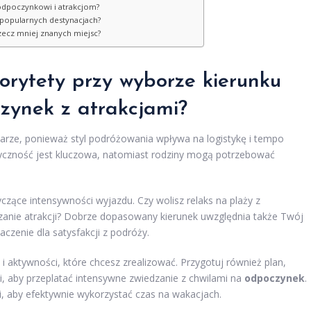
odpoczynkowi i atrakcjom?
 popularnych destynacjach?
ecz mniej znanych miejsc?
riorytety przy wyborze
kierunku
zynek z atrakcjami?
 parze, ponieważ styl podróżowania wpływa na logistykę i tempo
tyczność jest kluczowa, natomiast rodziny mogą potrzebować
zące intensywności wyjazdu. Czy wolisz relaks na plaży z
zanie atrakcji? Dobrze dopasowany kierunek uwzględnia także Twój
czenie dla satysfakcji z podróży.
 i aktywności, które chcesz zrealizować. Przygotuj również plan,
i, aby przeplatać intensywne zwiedzanie z chwilami na
odpoczynek
.
ji, aby efektywnie wykorzystać czas na wakacjach.