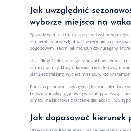
Jak uwzględnić sezonowoś
wyborze miejsca na waka
Sprawdź warunki klimatyczne przed wyborem miejsc
temperatury oraz wilgotność w regionie na planowan
pogodowymi, takimi jak monsun czy huragany, które
Ustal długość dnia oraz godzinę zachodu słońca, co 
termin podróży, który odpowiada komfortowym warun
planujesz trekking, wybierz miesiąc, w którym temperat
Podczas planowania uwzględnij lokalne kalendarze wy
Lepsze warunki pogodowe gwarantują większą szansę
klimatu ma kluczowe znaczenie dla jakości Twojej po
Jak dopasować
kierunek 
Określ
styl podróżowania
oraz
cel wyjazdu
, aby m