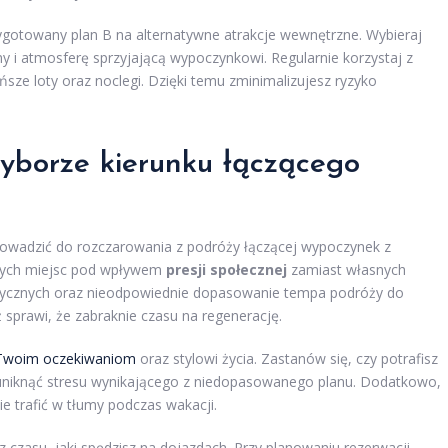
gotowany plan B na alternatywne atrakcje wewnętrzne. Wybieraj
eny i atmosferę sprzyjającą wypoczynkowi. Regularnie korzystaj z
sze loty oraz noclegi. Dzięki temu zminimalizujesz ryzyko
yborze kierunku łączącego
rowadzić do rozczarowania z podróży łączącej wypoczynek z
rnych miejsc pod wpływem
presji społecznej
zamiast własnych
atycznych oraz nieodpowiednie dopasowanie tempa podróży do
ż sprawi, że zabraknie czasu na regenerację.
 Twoim oczekiwaniom
oraz stylowi życia. Zastanów się, czy potrafisz
 uniknąć stresu wynikającego z niedopasowanego planu. Dodatkowo,
ie trafić w tłumy podczas wakacji.
 czasu, jaki spędzisz na dojazdach. Przy planowaniu rezerwacji