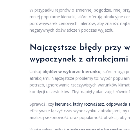
W przypadku rejonów o zmiennej pogodzie, miej przy
mniej popularne kierunki, które oferują atrakcyjne c
porównywarek cenowych i alertów, aby znaleźć najtań
negatywnych doświadczeń podczas wyjazdu.
Najczęstsze błędy przy w
wypoczynek z atrakcjami
Unikaj
błędów w wyborze kierunku
, które mogą p
atrakcjami. Najczęstsze problemy to: wybór popula
potrzeb, ignorowanie rzeczywistych warunków klim
kondycji uczestników. Zbyt napięty plan zajęć równie
Sprawdź, czy
kierunek, który rozważasz, odpowiada
efektywnie łączyć czas wypoczynku z atrakcjami, by
analizuj sezonowość oraz popularność atrakcji, aby n
Warto także unikać
niedoszacowania kosztów
oraz