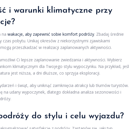
ć i warunki klimatyczne przy
cje?
a na
wakacje, aby zapewnić sobie komfort podróży
. Zbadaj średnie
y czas pobytu. Unikaj okresów z niekorzystnymi zjawiskami
 mogą przeszkadzać w realizacji zaplanowanych aktywności.
umożliwi Ci lepsze zaplanowanie zwiedzania i aktywności. Wybierz
kom klimatycznym dla Twojego stylu wypoczynku. Na przykład, jeśl
ura jest niższa, a dni dłuższe, co sprzyja eksploracji.
darzeń i świąt, aby uniknąć zamknięcia atrakcji lub tłumów turystów.
 na udany wypoczynek, dlatego dokładna analiza sezonowości i
dróży.
podróży
do stylu i celu wyjazdu?
aksymalizować satysfakcję z podróży. Zastanów się, jaki typ