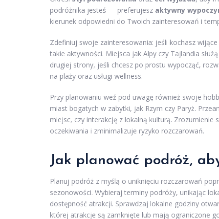
podróżnika jesteś — preferujesz
aktywny wypoczy
kierunek odpowiedni do Twoich zainteresowań i temp
Zdefiniuj swoje zainteresowania: jeśli kochasz wijące 
takie aktywności. Miejsca jak Alpy czy Tajlandia służ
drugiej strony, jeśli chcesz po prostu wypocząć, rozw
na plaży oraz usługi wellness.
Przy planowaniu weź pod uwagę również swoje hobby. 
miast bogatych w zabytki, jak Rzym czy Paryż. Przean
miejsc, czy interakcję z lokalną kulturą. Zrozumienie
oczekiwania i zminimalizuje ryzyko rozczarowań.
Jak planować podróż, ab
Planuj podróż z myślą o uniknięciu rozczarowań pop
sezonowości. Wybieraj terminy podróży, unikając lo
dostępność atrakcji. Sprawdzaj lokalne godziny otwar
której atrakcje są zamknięte lub mają ograniczone g