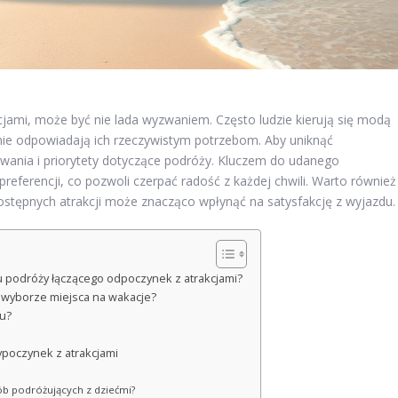
akcjami, może być nie lada wyzwaniem. Często ludzie kierują się modą
 nie odpowiadają ich rzeczywistym potrzebom. Aby uniknąć
wania i priorytety dotyczące podróży. Kluczem do udanego
eferencji, co pozwoli czerpać radość z każdej chwili. Warto również
ostępnych atrakcji może znacząco wpłynąć na satysfakcję z wyjazdu.
ku podróży łączącego odpoczynek z atrakcjami?
 wyborze miejsca na wakacje?
du?
ypoczynek z atrakcjami
sób podróżujących z dziećmi?