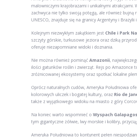
malowniczymi krajobrazami i unikalnymi atrakcjami. 
zachwyca nie tylko swoją potęgą, ale również bujną 
UNESCO, znajduje się na granicy Argentyny i Brazylii 
Kolejnym niezwykłym zakątkiem jest
Chile i Park N
szczyty górskie, turkusowe jeziora oraz dziką przyrod
oferuje niezapomniane widoki i doznania.
Nie można również pominąć
Amazonii
, największeg
ilości gatunków roślin i zwierząt. Rejs po Amazonce
zróżnicowanej ekosystemy oraz spotkać lokalne plemi
Oprócz naturalnych cudów, Ameryka Południowa oferu
kolorowych uliczek i bogatej kultury, oraz
Rio de Jan
także z wyjątkowego widoku na miasto z góry Corco
Na koniec warto wspomnieć o
Wyspach Galapago
tym gigantyczne żółwie, lwy morskie i kolibry, przyci
Ameryka Południowa to kontynent pełen niespodzian