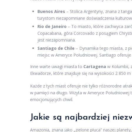
Buenos Aires
– Stolica Argentyny, znana z tanga
turystom niezapomniane doświadczenia kulturow
Rio de Janeiro
– To miasto, które zachwyca zaró
Copacabana, góra Corcovado z posągiem Chrystusa
jest niezapomniana.
Santiago de Chile
– Dynamika tego miasta, z pi
miejsc w Ameryce Południowej. Santiago oferuje z
Inne warte uwagi miasta to
Cartagena
w Kolumbii, z
Ekwadorze, które znajduje się na wysokości 2 850 m n
Każde z tych miast oferuje nie tylko różnorodne atra
w pamięci na długo. Wizyta w Ameryce Południowej t
emocjonujących chwil.
Jakie są najbardziej nie
Amazonia, znana jako „zielone płuca” naszej planety