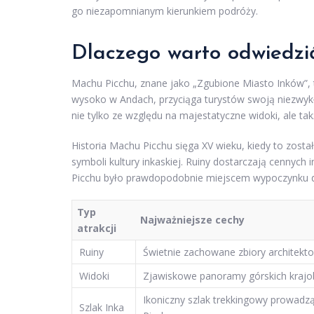
go niezapomnianym kierunkiem podróży.
Dlaczego warto odwiedzi
Machu Picchu, znane jako „Zgubione Miasto Inków”, t
wysoko w Andach, przyciąga turystów swoją niezwykłą
nie tylko ze względu na majestatyczne widoki, ale tak
Historia Machu Picchu sięga XV wieku, kiedy to zosta
symboli kultury inkaskiej. Ruiny dostarczają cennych 
Picchu było prawdopodobnie miejscem wypoczynku dl
Typ
Najważniejsze cechy
atrakcji
Ruiny
Świetnie zachowane zbiory architekt
Widoki
Zjawiskowe panoramy górskich kraj
Ikoniczny szlak trekkingowy prowad
Szlak Inka