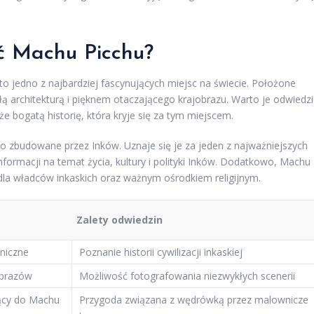
ć Machu Picchu?
o jedno z najbardziej fascynujących miejsc na świecie. Położone
 architekturą i pięknem otaczającego krajobrazu. Warto je odwiedzi
że bogatą historię, która kryje się za tym miejscem.
ło zbudowane przez Inków. Uznaje się je za jeden z najważniejszych
informacji na temat życia, kultury i polityki Inków. Dodatkowo, Machu
a władców inkaskich oraz ważnym ośrodkiem religijnym.
Zalety odwiedzin
oniczne
Poznanie historii cywilizacji inkaskiej
obrazów
Możliwość fotografowania niezwykłych scenerii
zący do Machu
Przygoda związana z wędrówką przez malownicze