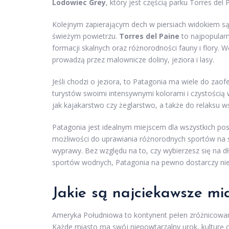
Lodowiec Grey
, który jest częścią parku Torres d
Kolejnym zapierającym dech w piersiach widokiem są 
świeżym powietrzu.
Torres del Paine
to najpopularn
formacji skalnych oraz różnorodności fauny i flory.
prowadzą przez malownicze doliny, jeziora i lasy.
Jeśli chodzi o jeziora, to Patagonia ma wiele do zao
turystów swoimi intensywnymi kolorami i czystością
jak kajakarstwo czy żeglarstwo, a także do relaksu w
Patagonia jest idealnym miejscem dla wszystkich po
możliwości do uprawiania różnorodnych sportów na ś
wyprawy. Bez względu na to, czy wybierzesz się na d
sportów wodnych, Patagonia na pewno dostarczy n
Jakie są najciekawsze mi
Ameryka Południowa to kontynent pełen zróżnicowanyc
Każde miasto ma swój niepowtarzalny urok, kulturę 