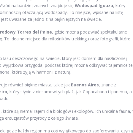
Wśród najbardziej znanych znajduje się
Wodospad Iguazu
, który
roślinnością otaczającą wodospady. To miejsce, wpisane na listę
i jest uważane za jedno z najpiękniejszych na świecie.
arodowy Torres del Paine
, gdzie można podziwiać spektakularne
ę. To idealne miejsce dla miłośników trekkingu oraz fotografii, które
o lasu deszczowego na świecie, który jest domem dla niezliczonej
 to wyjątkowa przygoda, podczas której można odkrywać tajemnice te
ona, które żyją w harmonii z naturą.
je również piękne miasta, takie jak
Buenos Aires
, znane z
eiro
, który słynie z niesamowitych plaż, jak Copacabana i Ipanema, a
vado.
s
, które są niemal rajem dla biologów i ekologów. Ich unikalna fauna,
ąga entuzjastów przyrody z całego świata.
ek, gdzie każdy region ma coś wyjątkowego do zaoferowania, czyni