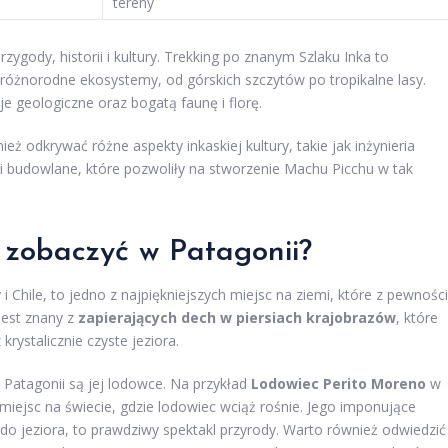
tereny
gody, historii i kultury. Trekking po znanym Szlaku Inka to
różnorodne ekosystemy, od górskich szczytów po tropikalne lasy.
 geologiczne oraz bogatą faunę i florę.
ż odkrywać różne aspekty inkaskiej kultury, takie jak inżynieria
ki budowlane, które pozwoliły na stworzenie Machu Picchu w tak
 zobaczyć w Patagonii?
 Chile, to jedno z najpiękniejszych miejsc na ziemi, które z pewnośc
jest znany z
zapierających dech w piersiach krajobrazów
, które
ystalicznie czyste jeziora.
Patagonii są jej lodowce. Na przykład
Lodowiec Perito Moreno
w
 miejsc na świecie, gdzie lodowiec wciąż rośnie. Jego imponujące
ą do jeziora, to prawdziwy spektakl przyrody. Warto również odwiedzić