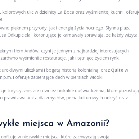
, kolorowych ulic w dzielnicy La Boca oraz wyśmienitej kuchni, oferuj
e.
wno pięknem przyrody, jak i energią życia nocnego. Słynna plaża
 Odkupiciela i koronujące je karnawały sprawiają, że każdy wizyta
ęknym tłem Andów, czyni je jednym z najbardziej interesujących
arówno wyśmienite restauracje, jak i tętniące życiem rynki.
 urokliwymi uliczkami i bogatą historią kolonialną, oraz
Quito
w
.p.m. i oferuje zapierające dech w piersiach widoki.
kcje turystyczne, ale również unikalne doświadczenia, które pozostają
o prawdziwa uczta dla zmysłów, pełna kulturowych odkryć oraz
zwykłe miejsca w Amazonii?
, obfituje w niezwykłe miejsca, które zachwycają swoją