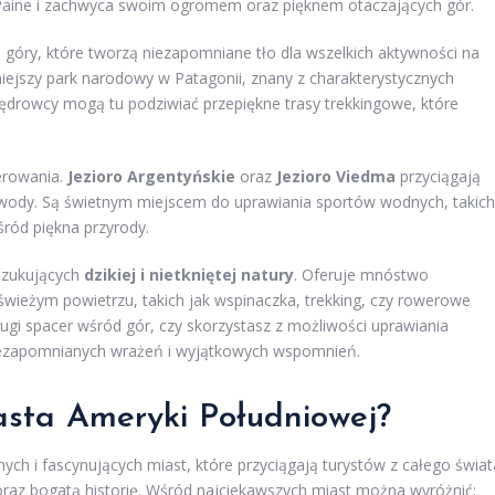
el Paine i zachwyca swoim ogromem oraz pięknem otaczających gór.
góry, które tworzą niezapomniane tło dla wszelkich aktywności na
iejszy park narodowy w Patagonii, znany z charakterystycznych
 Wędrowcy mogą tu podziwiać przepiękne trasy trekkingowe, które
ferowania.
Jezioro Argentyńskie
oraz
Jezioro Viedma
przyciągają
 wody. Są świetnym miejscem do uprawiania sportów wodnych, takich
śród piękna przyrody.
szukujących
dzikiej i nietkniętej natury
. Oferuje mnóstwo
wieżym powietrzu, takich jak wspinaczka, trekking, czy rowerowe
ługi spacer wśród gór, czy skorzystasz z możliwości uprawiania
iezapomnianych wrażeń i wyjątkowych wspomnień.
asta Ameryki Południowej?
h i fascynujących miast, które przyciągają turystów z całego świat
oraz bogatą historię. Wśród najciekawszych miast można wyróżnić: