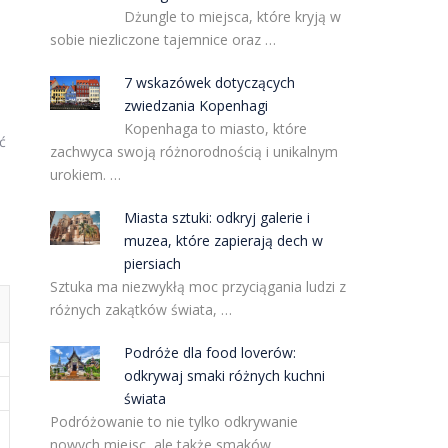
Dżungle to miejsca, które kryją w
sobie niezliczone tajemnice oraz …
7 wskazówek dotyczących
zwiedzania Kopenhagi
Kopenhaga to miasto, które
ć
zachwyca swoją różnorodnością i unikalnym
urokiem. …
Miasta sztuki: odkryj galerie i
muzea, które zapierają dech w
piersiach
Sztuka ma niezwykłą moc przyciągania ludzi z
różnych zakątków świata, …
Podróże dla food loverów:
odkrywaj smaki różnych kuchni
świata
Podróżowanie to nie tylko odkrywanie
nowych miejsc, ale także smaków, …