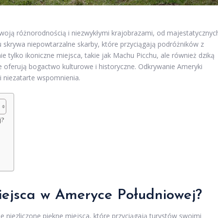
woją różnorodnością i niezwykłymi krajobrazami, od majestatycznyc
 skrywa niepowtarzalne skarby, które przyciągają podróżników z
e tylko ikoniczne miejsca, takie jak Machu Picchu, ale również dziką
re oferują bogactwo kulturowe i historyczne. Odkrywanie Ameryki
 niezatarte wspomnienia.
j?
miejsca w Ameryce Południowej?
e niezliczone piękne miejsca, które przyciągają turystów swoimi