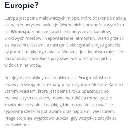
Europie?
Europa jest pełna malowniczych miejsc, które doskonale nadają
się na romantyczne wakacje. Wśród nich z pewnością wyróżnia
się
Wenecja
, znana ze swoich romantycznych kanałów,
urokliwych mostów i niepowtarzalnej atmosfery. Warto przejść
się wąskimi uliczkami, a następnie skorzystać z rejsu gondolą,
by poczuć magię tego miasta. Wenecja jest idealnym miejscem
na romantyczne kolacje przy świecach w restauracjach z
widokiem na wodę.
Kolejnym przepięknym kierunkiem jest
Praga
. Miasto to
zachwyca swoją architekturą, w tym słynnym Mostem Karola i
Starym Miastem, które jest pełne uroku. Spacerując po
malowniczych uliczkach, można natrafić na romantyczne
kawiarnie i przytulne knajpki, gdzie można delektować się
typowymi czeskimi potrawami oraz napojami. Wieczorem,
Praga staje się wyjątkowo urocza, gdy wszystkie zabytki są
podświetlone.