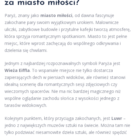
za miasto miłości?
Paryż, znany jako
miasto miłości
, od dawna fascynuje
zakochane pary swoim wyjątkowym urokiem. Malownicze
uliczki, zabytkowe budowle i przytulne kafejki tworzą atmosferę,
która sprzyja romantycznym spotkaniom. Miasto to jest pełne
miejsc, które wprost zachęcają do wspólnego odkrywania i
dzielenia się chwilami.
Jednym z najbardziej rozpoznawalnych symboli Paryża jest
Wieża Eiffla
. To wspaniałe miejsce nie tylko dostarcza
zapierających dech w piersiach widoków, ale również stanowi
idealną scenerię dla romantycznych sesji zdjęciowych czy
wieczornych spacerów. Nie ma nic bardziej magicznego niż
wspólne oglądanie zachodu słońca z wysokości jednego z
tarasów widokowych.
Kolejnym punktem, który przyciąga zakochanych, jest
Luwr
–
jedno z największych muzeów sztuki na świecie. Można tam nie
tylko podziwiać niesamowite dzieła sztuki, ale również spędzić