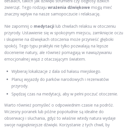
detalach, takich jak dźwięki strumieni czy odgłosy dzikich
zwierząt. Tego rodzaju
wrażenia dźwiękowe
mogą mieć
znaczny wpływ na nasze samopoczucie i relaksację.
Nie zapomnij o
medytacji
lub chwilach relaksu w otoczeniu
przyrody. Ustawienie się w spokojnym miejscu, zamknięcie oczu
i skupienie na dźwiękach otoczenia może przynieść głęboki
spokój. Tego typu praktyki nie tylko pozwalają na lepsze
docenienie natury, ale również pomagają w nawiązywaniu
emocjonalnej więzi z otaczającym światem.
Wybieraj lokalizacje z dala od hałasu miejskiego.
Planuj wyjazdy do parków narodowych i rezerwatów
przyrody.
Spędzaj czas na medytacji, aby w pełni poczuć otoczenie.
Warto również pomyśleć o odpowiednim czasie na podróż.
Wczesny poranek lub późne popołudnie są idealne do
obserwacji i słuchania, gdyż to właśnie wtedy natura wydaje
swoje najpiękniejsze dźwięki. Korzystanie z tych chwil, by