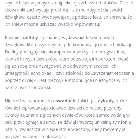
czyni ich śpiew jednym z najpiękniejszych wśród ptaków. Z kolei
skowronki zachwycają prostotą i też melodyjnością swoich
dźwięków, często wydobywając je podczas lotu, co sprawia, że
ich śpiew można usłyszeć wysoko w powietrzu.
Również
delfiny
są znane z wydawania fascynujących
dźwięków, które wykorzystują do komunikacji oraz echolokacji.
Delfiny posługują się skomplikowanym systemem gwizdów,
kliknięć i innych dźwięków, które pozwalają im porozumiewać
się ze sobą oraz nawigować w podwodnym świecie. Ich
umiejętność echolokacji, czyli zdolność do „słyszenia” otoczenia
poprzez dźwięki, jest niezwykle imponująca i niezbędna w ich
naturalnym środowisku.
Nie można zapomnieć o
owadach
, takich jak
cykady
, które
również wprowadzają ciekawe dźwięki do naszej przyrody.
Cykady są znane z głośnych dźwięków, które samce wydają w
celu przyciągnięcia samic. Te dźwięki tworzą unikalną symfonię
natury, zwłaszcza w ciepłe letnie wieczory, kiedy możemy je
usłyszeć w całej ich okazałości.