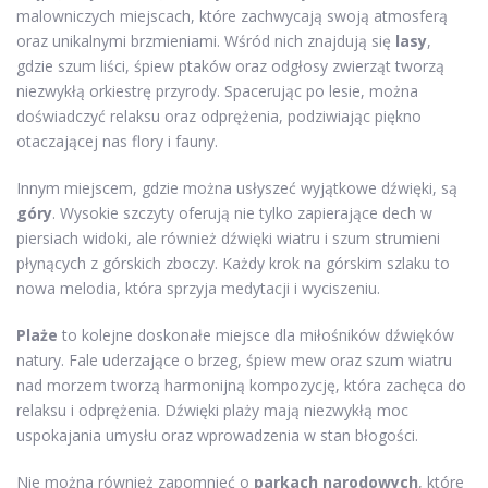
malowniczych miejscach, które zachwycają swoją atmosferą
oraz unikalnymi brzmieniami. Wśród nich znajdują się
lasy
,
gdzie szum liści, śpiew ptaków oraz odgłosy zwierząt tworzą
niezwykłą orkiestrę przyrody. Spacerując po lesie, można
doświadczyć relaksu oraz odprężenia, podziwiając piękno
otaczającej nas flory i fauny.
Innym miejscem, gdzie można usłyszeć wyjątkowe dźwięki, są
góry
. Wysokie szczyty oferują nie tylko zapierające dech w
piersiach widoki, ale również dźwięki wiatru i szum strumieni
płynących z górskich zboczy. Każdy krok na górskim szlaku to
nowa melodia, która sprzyja medytacji i wyciszeniu.
Plaże
to kolejne doskonałe miejsce dla miłośników dźwięków
natury. Fale uderzające o brzeg, śpiew mew oraz szum wiatru
nad morzem tworzą harmonijną kompozycję, która zachęca do
relaksu i odprężenia. Dźwięki plaży mają niezwykłą moc
uspokajania umysłu oraz wprowadzenia w stan błogości.
Nie można również zapomnieć o
parkach narodowych
, które