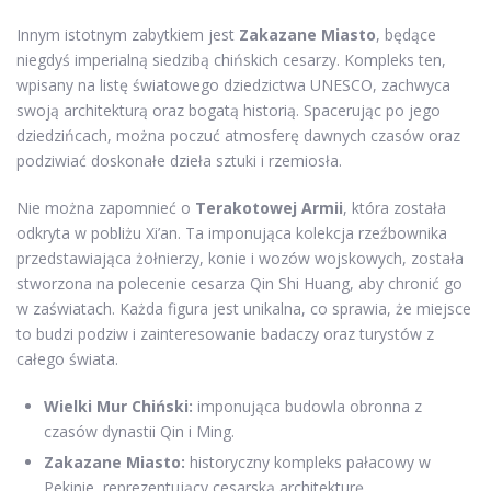
Innym istotnym zabytkiem jest
Zakazane Miasto
, będące
niegdyś imperialną siedzibą chińskich cesarzy. Kompleks ten,
wpisany na listę światowego dziedzictwa UNESCO, zachwyca
swoją architekturą oraz bogatą historią. Spacerując po jego
dziedzińcach, można poczuć atmosferę dawnych czasów oraz
podziwiać doskonałe dzieła sztuki i rzemiosła.
Nie można zapomnieć o
Terakotowej Armii
, która została
odkryta w pobliżu Xi’an. Ta imponująca kolekcja rzeźbownika
przedstawiająca żołnierzy, konie i wozów wojskowych, została
stworzona na polecenie cesarza Qin Shi Huang, aby chronić go
w zaświatach. Każda figura jest unikalna, co sprawia, że miejsce
to budzi podziw i zainteresowanie badaczy oraz turystów z
całego świata.
Wielki Mur Chiński:
imponująca budowla obronna z
czasów dynastii Qin i Ming.
Zakazane Miasto:
historyczny kompleks pałacowy w
Pekinie, reprezentujący cesarską architekturę.