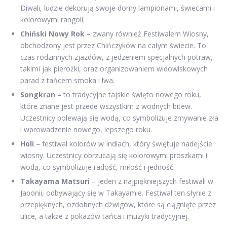
Diwali, ludzie dekorują swoje domy lampionami, świecami i
kolorowymi rangoli.
Chiński Nowy Rok
– zwany również Festiwalem Wiosny,
obchodzony jest przez Chińczyków na całym świecie. To
czas rodzinnych zjazdów, z jedzeniem specjalnych potraw,
takimi jak pierożki, oraz organizowaniem widowiskowych
parad z tańcem smoka i lwa.
Songkran
– to tradycyjne tajskie święto nowego roku,
które znane jest przede wszystkim z wodnych bitew.
Uczestnicy polewają się wodą, co symbolizuje zmywanie zła
i wprowadzenie nowego, lepszego roku.
Holi
– festiwal kolorów w Indiach, który świętuje nadejście
wiosny. Uczestnicy obrzucają się kolorowymi proszkami i
wodą, co symbolizuje radość, miłość i jedność.
Takayama Matsuri
– jeden z najpiękniejszych festiwali w
Japonii, odbywający się w Takayamie. Festiwal ten słynie z
przepięknych, ozdobnych dźwigów, które są ciągnięte przez
ulice, a także z pokazów tańca i muzyki tradycyjnej.