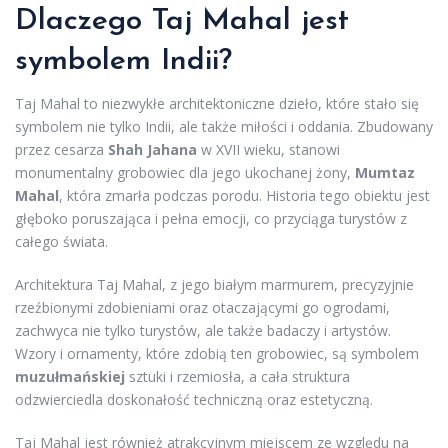
Dlaczego Taj Mahal jest
symbolem Indii?
Taj Mahal to niezwykłe architektoniczne dzieło, które stało się
symbolem nie tylko Indii, ale także miłości i oddania. Zbudowany
przez cesarza
Shah Jahana
w XVII wieku, stanowi
monumentalny grobowiec dla jego ukochanej żony,
Mumtaz
Mahal
, która zmarła podczas porodu. Historia tego obiektu jest
głęboko poruszająca i pełna emocji, co przyciąga turystów z
całego świata.
Architektura Taj Mahal, z jego białym marmurem, precyzyjnie
rzeźbionymi zdobieniami oraz otaczającymi go ogrodami,
zachwyca nie tylko turystów, ale także badaczy i artystów.
Wzory i ornamenty, które zdobią ten grobowiec, są symbolem
muzułmańskiej
sztuki i rzemiosła, a cała struktura
odzwierciedla doskonałość techniczną oraz estetyczną.
Taj Mahal jest również atrakcyjnym miejscem ze względu na