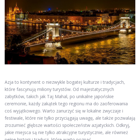
Azja to kontynent o niezwykle bogatej kulturze i tradycjach,
które fascynują miliony turystów. Od majestatycznych
zabytków, takich jak Taj Mahal, po unikalne japońskie
ceremonie, każdy zakątek tego regionu ma do zaoferowania
coś wyjątkowego. Warto zanurzyć się w lokalne zwyczaje i
festiwale, które nie tylko przyciągają uwagę, ale także pozwalają
zrozumieć głębsze wartości społeczeństw azjatyckich. Odkryj,
jakie miejsca są nie tylko atrakcyjne turystycznie, ale również
pełne historii i tradycji, które warto poznać.