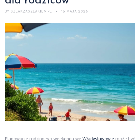
dla rodziców
BY
SZLAKZASZLAKIEM.PL
15 MAJA 2026
Planowanie rodzinnego weekendu we
Władysławowie
może być