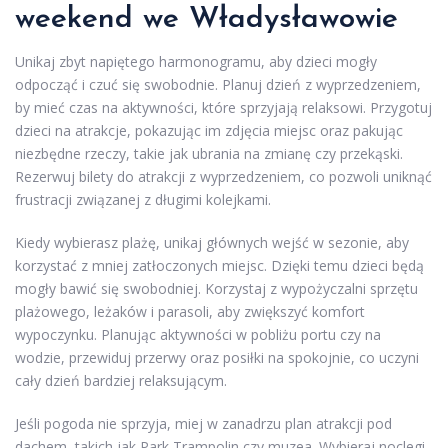
weekend we Władysławowie
Unikaj zbyt napiętego harmonogramu, aby dzieci mogły
odpocząć i czuć się swobodnie. Planuj dzień z wyprzedzeniem,
by mieć czas na aktywności, które sprzyjają relaksowi. Przygotuj
dzieci na atrakcje, pokazując im zdjęcia miejsc oraz pakując
niezbędne rzeczy, takie jak ubrania na zmianę czy przekąski.
Rezerwuj bilety do atrakcji z wyprzedzeniem, co pozwoli uniknąć
frustracji związanej z długimi kolejkami.
Kiedy wybierasz plażę, unikaj głównych wejść w sezonie, aby
korzystać z mniej zatłoczonych miejsc. Dzięki temu dzieci będą
mogły bawić się swobodniej. Korzystaj z wypożyczalni sprzętu
plażowego, leżaków i parasoli, aby zwiększyć komfort
wypoczynku. Planując aktywności w pobliżu portu czy na
wodzie, przewiduj przerwy oraz posiłki na spokojnie, co uczyni
cały dzień bardziej relaksującym.
Jeśli pogoda nie sprzyja, miej w zanadrzu plan atrakcji pod
dachem, takich jak Park Trampolin czy muzea. Wybieraj noclegi