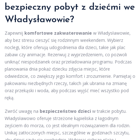
bezpieczny pobyt z dziećmi we
Władysławowie?
Zapewnij
komfortowe zakwaterowanie
w Władysławowie,
aby bez stresu cieszyć się rodzinnym weekendem. Wybierz
noclegi, które oferują udogodnienia dla dzieci, takie jak plac
zabaw czy animacje. Rezerwuj z wyprzedzeniem, co pozwoli
uniknąć niespodzianek oraz przeładowania programu. Podczas
planowania dnia pokaż dziecku zdjęcia miejsc, które
odwiedzicie, co zwiększy jego komfort i zrozumienie. Pamiętaj o
pakowaniu niezbędnych rzeczy, takich jak ubrania na zmianę
oraz przekąski i woda, aby podczas wyjść mieć wszystko pod
ręką.
Zwróć uwagę na
bezpieczeństwo dzieci
w trakcie pobytu.
Władysławowo oferuje strzeżone kąpieliska z łagodnym
zejściem do morza, co jest idealnym rozwiązaniem dla rodzin.
Unikaj zatłoczonych miejsc, szczególnie w godzinach szczytu,
aby dzieci czuły się swobodnie. Wybieraj cichsze plaże i