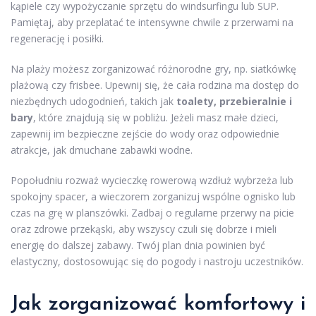
kąpiele czy wypożyczanie sprzętu do windsurfingu lub SUP.
Pamiętaj, aby przeplatać te intensywne chwile z przerwami na
regenerację i posiłki.
Na plaży możesz zorganizować różnorodne gry, np. siatkówkę
plażową czy frisbee. Upewnij się, że cała rodzina ma dostęp do
niezbędnych udogodnień, takich jak
toalety, przebieralnie i
bary
, które znajdują się w pobliżu. Jeżeli masz małe dzieci,
zapewnij im bezpieczne zejście do wody oraz odpowiednie
atrakcje, jak dmuchane zabawki wodne.
Popołudniu rozważ wycieczkę rowerową wzdłuż wybrzeża lub
spokojny spacer, a wieczorem zorganizuj wspólne ognisko lub
czas na grę w planszówki. Zadbaj o regularne przerwy na picie
oraz zdrowe przekąski, aby wszyscy czuli się dobrze i mieli
energię do dalszej zabawy. Twój plan dnia powinien być
elastyczny, dostosowując się do pogody i nastroju uczestników.
Jak zorganizować komfortowy i