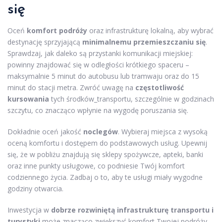
się
Oceń
komfort podróży
oraz infrastrukturę lokalną, aby wybrać
destynację sprzyjającą
minimalnemu przemieszczaniu się
.
Sprawdzaj, jak daleko są przystanki komunikacji miejskiej:
powinny znajdować się w odległości krótkiego spaceru –
maksymalnie 5 minut do autobusu lub tramwaju oraz do 15
minut do stacji metra. Zwróć uwagę na
częstotliwość
kursowania
tych środków_transportu, szczególnie w godzinach
szczytu, co znacząco wpłynie na wygodę poruszania się.
Dokładnie oceń jakość
noclegów
. Wybieraj miejsca z wysoką
oceną komfortu i dostępem do podstawowych usług. Upewnij
się, że w pobliżu znajdują się sklepy spożywcze, apteki, banki
oraz inne punkty usługowe, co podniesie Twój komfort
codziennego życia. Zadbaj o to, aby te usługi miały wygodne
godziny otwarcia.
Inwestycja w
dobrze rozwiniętą
infrastrukturę transportu
i
turystyki
może znacząco zwiększyć komfort Twojej podróży.