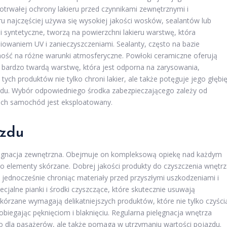
otrwałej ochrony lakieru przed czynnikami zewnętrznymi i
u najczęściej używa się wysokiej jakości wosków, sealantów lub
i syntetyczne, tworzą na powierzchni lakieru warstwę, która
owaniem UV i zanieczyszczeniami. Sealanty, często na bazie
ość na różne warunki atmosferyczne. Powłoki ceramiczne oferują
bardzo twardą warstwę, która jest odporna na zarysowania,
tych produktów nie tylko chroni lakier, ale także potęguje jego głębi
azdu. Wybór odpowiedniego środka zabezpieczającego zależy od
kich samochód jest eksploatowany.
azdu
ielęgnacja zewnętrzna. Obejmuje on kompleksową opiekę nad każdym
 po elementy skórzane. Dobrej jakości produkty do czyszczenia wnętr
 jednocześnie chroniąc materiały przed przyszłymi uszkodzeniami i
pecjalne pianki i środki czyszczące, które skutecznie usuwają
 skórzane wymagają delikatniejszych produktów, które nie tylko czyści
obiegając pęknięciom i blaknięciu. Regularna pielęgnacja wnętrza
ko dla pasażerów, ale także pomaga w utrzymaniu wartości pojazdu.