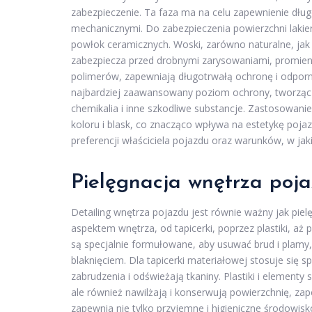
zabezpieczenie. Ta faza ma na celu zapewnienie dług
mechanicznymi. Do zabezpieczenia powierzchni lakier
powłok ceramicznych. Woski, zarówno naturalne, jak 
zabezpiecza przed drobnymi zarysowaniami, promieni
polimerów, zapewniają długotrwałą ochronę i odporn
najbardziej zaawansowany poziom ochrony, tworząc 
chemikalia i inne szkodliwe substancje. Zastosowanie 
koloru i blask, co znacząco wpływa na estetykę poj
preferencji właściciela pojazdu oraz warunków, w ja
Pielęgnacja wnętrza poj
Detailing wnętrza pojazdu jest równie ważny jak p
aspektem wnętrza, od tapicerki, poprzez plastiki, aż
są specjalnie formułowane, aby usuwać brud i plamy,
blaknięciem. Dla tapicerki materiałowej stosuje się s
zabrudzenia i odświeżają tkaniny. Plastiki i elementy
ale również nawilżają i konserwują powierzchnię, zap
zapewnia nie tylko przyjemne i higieniczne środowis