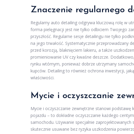
Znaczenie regularnego de
Regularny auto detailing odgrywa kluczową rolę w u
forma pielęgnacji jest nie tylko odbiciem Twojego z
przyszłość. Regularne sesje detailingu nie tylko pod
na jego trwałość. Systematycznie przeprowadzany de
przed korozją, blaknięciem lakieru, a także uszkodz
promieniowanie UV czy kwaśne deszcze. Dodatkowo, 
rynku wtórnym, ponieważ dobrze utrzymany samochó
kupców. Detailing to również ochrona inwestycji, jak
właściwości.
Mycie i oczyszczanie zew
Mycie i oczyszczanie zewnętrzne stanowi podstawę każ
pojazdu – to dokładne oczyszczanie każdego centyme
samochodu. Używanie specjalnie zaprojektowanych 
skutecznie usuwane bez ryzyka uszkodzenia powierzc