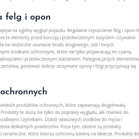
 felg i opon
pływ na ogólny wygląd pojazdu. Regularne czyszczenie felg i opon n
oni te elementy przed korozją i przedwczesnym zużyciem. Używanie
la na skuteczne usunięcie brudu drogowego, soli i innych
ymi środkami ochronnymi, które nie tylko przywracają im czarny,
 pęknięciami i przedwczesnym starzeniem. Pielęgnacja tych elementów
pieczeństwa, ponieważ dobrze utrzymane opony i felgi przyczyniają się
 ochronnych
wiednich produktów ochronnych, które zapewniają długotrwałą
Produkty te służą nie tylko do poprawy wyglądu, ale również do
kodliwymi czynnikami. Dobór właściwych środków do mycia i
enia delikatnych powierzchni. Poza tym, istotne są produkty
ki ceramiczne, które tworzą ochronną barierę na lakierze. Produkty do