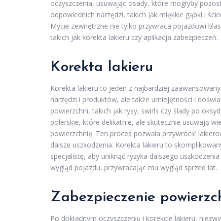
oczyszczenia, usuwając osady, które mogłyby pozos
odpowiednich narzędzi, takich jak miękkie gąbki i ścier
Mycie zewnętrzne nie tylko przywraca pojazdowi blas
takich jak korekta lakieru czy aplikacja zabezpieczeń.
Korekta lakieru
Korekta lakieru to jeden z najbardziej zaawansowan
narzędzi i produktów, ale także umiejętności i doświ
powierzchni, takich jak rysy, swirls czy ślady po oksy
polerskie, które delikatnie, ale skutecznie usuwają w
powierzchnię. Ten proces pozwala przywrócić lakierow
dalsze uszkodzenia. Korekta lakieru to skomplikowa
specjalistę, aby uniknąć ryzyka dalszego uszkodzeni
wygląd pojazdu, przywracając mu wygląd sprzed lat.
Zabezpieczenie powierzc
Po dokładnym oczyszczeniu i korekcie lakieru, niezw