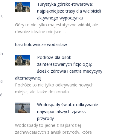
Turystyka górsko-rowerowa:
najpiękniejsze trasy dla wielbicieli
u,
aktywnego wypoczynku
Góry to nie tylko majestatyczne widoki, ale
również idealne miejsce …
haki holownicze wodzislaw
ch
Podróże dla osób
zainteresowanych fizjologią:
ścieżki zdrowia i centra medycyny
alternatywnej
na
Podróże to nie tylko odkrywanie nowych
miejsc, ale także doskonała …
ić
Wodospady świata: odkrywanie
najwspanialszych zjawisk
przyrody
Wodospady to jedne z najbardziej
zachwycających zjawisk przyrody, które