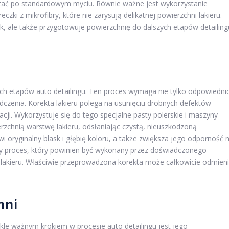
tać po standardowym myciu. Równie ważne jest wykorzystanie
eczki z mikrofibry, które nie zarysują delikatnej powierzchni lakieru.
k, ale także przygotowuje powierzchnię do dalszych etapów detailing
ych etapów auto detailingu. Ten proces wymaga nie tylko odpowiedni
adczenia. Korekta lakieru polega na usunięciu drobnych defektów
dacji. Wykorzystuje się do tego specjalne pasty polerskie i maszyny
ierzchnią warstwę lakieru, odsłaniając czystą, nieuszkodzoną
i oryginalny blask i głębię koloru, a także zwiększa jego odporność 
ny proces, który powinien być wykonany przez doświadczonego
a lakieru. Właściwie przeprowadzona korekta może całkowicie odmien
hni
ykle ważnym krokiem w procesie auto detailingu jest jego