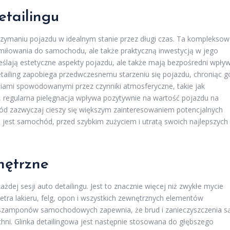
tailingu
trzymaniu pojazdu w idealnym stanie przez długi czas. Ta komplekso
amiłowania do samochodu, ale także praktyczną inwestycją w jego
kreślają estetyczne aspekty pojazdu, ale także mają bezpośredni wpły
tailing zapobiega przedwczesnemu starzeniu się pojazdu, chroniąc g
eniami spowodowanymi przez czynniki atmosferyczne, takie jak
regularna pielęgnacja wpływa pozytywnie na wartość pojazdu na
d zazwyczaj cieszy się większym zainteresowaniem potencjalnych
ą jest samochód, przed szybkim zużyciem i utratą swoich najlepszych
nętrzne
dej sesji auto detailingu. Jest to znacznie więcej niż zwykłe mycie
tra lakieru, felg, opon i wszystkich zewnętrznych elementów
szamponów samochodowych zapewnia, że brud i zanieczyszczenia s
hni. Glinka detailingowa jest następnie stosowana do głębszego