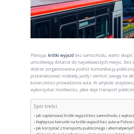
Planując
krótki wyjazd
bez samochodu, warto skupić s
umożliwiają dotarcie do najciekawszych miejsc. Bez 
dobrze zorganizowana podróż komunikacją publiczną
przeanalizować rozkłady jazdy i zwrócić uwagę na alt
konieczności prowadzenia auta. W artykule znajdzies
wykorzystać możliwości, jakie daje transport publiczn
Spis treści
Jak zaplanować krótki wyjazd bez samochodu z wykorz
Najlepsze kierunki na krótki wyjazd bez auta w Polsce 
Jak korzystać z transportu publicznego i alternatywn