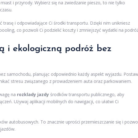
ast i przyrody. Wybierz się na zwiedzanie pieszo, to nie tylko
czasu.
trasę i odpowiadające Ci środki transportu. Dzięki nim unikniesz
oling, co pozwoli Ci podzielić koszty i zmniejszyć wydatki na podróż
 i ekologiczną podróż bez
ez samochodu, planując odpowiednio każdy aspekt wyjazdu. Posta
i unikać stresu związanego z prowadzeniem auta oraz parkowaniem.
uwagę na
rozklady jazdy
środków transportu publicznego, aby
zeń. Używaj aplikacji mobilnych do nawigacji, co ułatwi Ci
anków autobusowych. To znacznie uprości przemieszczanie się i pozwol
ojazdów.