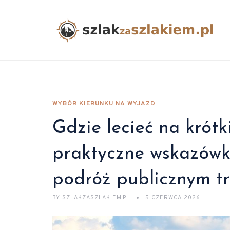
WYBÓR KIERUNKU NA WYJAZD
Gdzie lecieć na krót
praktyczne wskazówk
podróż publicznym t
BY
SZLAKZASZLAKIEM.PL
5 CZERWCA 2026