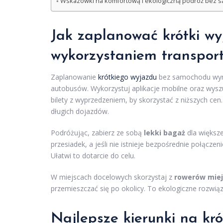
Wskazówki na komfortową i ekologiczną podróż bez
Jak zaplanować krótki w
wykorzystaniem transpor
Zaplanowanie
krótkiego wyjazdu
bez samochodu wym
autobusów. Wykorzystuj aplikacje mobilne oraz wyszu
bilety z wyprzedzeniem, by skorzystać z niższych cen
długich dojazdów.
Podróżując, zabierz ze sobą
lekki bagaż
dla większe
przesiadek, a jeśli nie istnieje bezpośrednie połącze
Ułatwi to dotarcie do celu.
W miejscach docelowych skorzystaj z
rowerów miej
przemieszczać się po okolicy. To ekologiczne rozwią
Najlepsze kierunki na kró