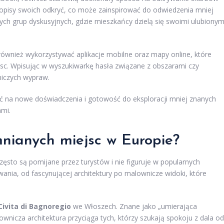
 i opisy swoich odkryć, co może zainspirować do odwiedzenia mniej
nych grup dyskusyjnych, gdzie mieszkańcy dzielą się swoimi ulubionym
również wykorzystywać aplikacje mobilne oraz mapy online, które
c. Wpisując w wyszukiwarkę hasła związane z obszarami czy
niczych wypraw.
ć na nowe doświadczenia i gotowość do eksploracji mniej znanych
ami.
nianych miejsc w Europie?
często są pomijane przez turystów i nie figuruje w popularnych
wania, od fascynującej architektury po malownicze widoki, które
ivita di Bagnoregio
we Włoszech. Znane jako „umierająca
wnicza architektura przyciąga tych, którzy szukają spokoju z dala od