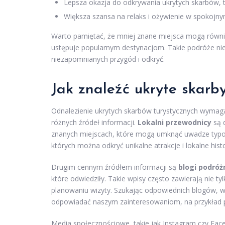
Lepsza okazja do odkrywania ukrytych skarbów, ta
Większa szansa na relaks i ożywienie w spokojny
Warto pamiętać, że mniej znane miejsca mogą równie
ustępuje popularnym destynacjom. Takie podróże nie t
niezapomnianych przygód i odkryć.
Jak znaleźć ukryte skarb
Odnalezienie ukrytych skarbów turystycznych wymaga n
różnych źródeł informacji.
Lokalni przewodnicy
są 
znanych miejscach, które mogą umknąć uwadze typowy
których można odkryć unikalne atrakcje i lokalne histo
Drugim cennym źródłem informacji są
blogi podróż
które odwiedziły. Takie wpisy często zawierają nie t
planowaniu wizyty. Szukając odpowiednich blogów, 
odpowiadać naszym zainteresowaniom, na przykład po
Media społecznościowe, takie jak Instagram czy Fa