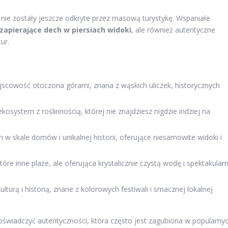
 nie zostały jeszcze odkryte przez masową turystykę. Wspaniałe
zapierające dech w piersiach widoki
, ale również autentyczne
ur.
cowość otoczona górami, znana z wąskich uliczek, historycznych
osystem z roślinnością, której nie znajdziesz nigdzie indziej na
w skale domów i unikalnej historii, oferujące niesamowite widoki i
tóre inne plaże, ale oferująca krystalicznie czystą wodę i spektakular
turą i historią, znane z kolorowych festiwali i smacznej lokalnej
świadczyć autentyczności, która często jest zagubiona w popularny