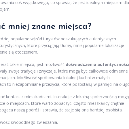
erowania coś wyjątkowego, co sprawia, że jest idealnym miejscem dla
kojem.
ć mniej znane miejsca?
ardziej popularne wśród turystów poszukujących autentycznych
urystycznych, które przyciągają tłumy, mniej popularne lokalizacje
zenie się otoczeniem.
rać takie miejsca, jest możliwość
doświadczenia autentycznośc
wały swoje tradycje i zwyczaje, które mogą być całkowicie odmienne
ynacjach. Możliwość spróbowania lokalnej kuchni w małych
alach to niezapomniane przeżycia, które pozostaną w pamięci na długo
ązać kontakt z mieszkańcami. Interakcje z lokalną społecznością mogą
także o miejscach, które warto zobaczyć. Często mieszkańcy chętnie
bogaca naszą podróż i sprawia, że staje się ona bardziej osobista.
żliwość swobodnego zwiedzania.