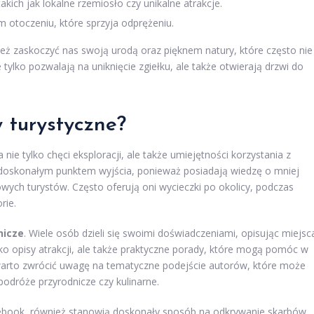
kich jak lokalne rzemiosło czy unikalne atrakcje.
m otoczeniu, które sprzyja odprężeniu.
ż zaskoczyć nas swoją urodą oraz pięknem natury, które często nie
ylko pozwalają na uniknięcie zgiełku, ale także otwierają drzwi do
y turystyczne?
ie tylko chęci eksploracji, ale także umiejętności korzystania z
doskonałym punktem wyjścia, ponieważ posiadają wiedzę o mniej
ch turystów. Często oferują oni wycieczki po okolicy, podczas
rie.
nicze
. Wiele osób dzieli się swoimi doświadczeniami, opisując miejsc
ylko opisy atrakcji, ale także praktyczne porady, które mogą pomóc w
warto zwrócić uwagę na tematyczne podejście autorów, które może
dróże przyrodnicze czy kulinarne.
cebook, również stanowią doskonały sposób na odkrywanie skarbów