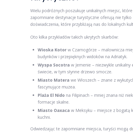
Wielu podróżnych poszukuje unikalnych miejsc, które
zapomniane destynacje turystyczne oferują nie tylko
doświadczenia, które przybliżają nas do lokalnych kult
Oto kilka przykładów takich ukrytych skarbów:
Wioska Kotor
w Czarnogórze – malownicza miejs
budynków i przepięknych widoków na Adriatyk.
Wyspa Socotra
w Jemenie – niezwykle unikalny ek
świecie, w tym słynne drzewo smocze.
Miasto Matera
we Włoszech – znane z wykutych 
fascynujące muzea.
Plaża El Nido
na Filipinach – mniej znana niż niek
formacje skalne.
Miasto Oaxaca
w Meksyku – miejsce z bogatą kul
kuchni.
Odwiedzając te zapomniane miejsca, turyści mogą do