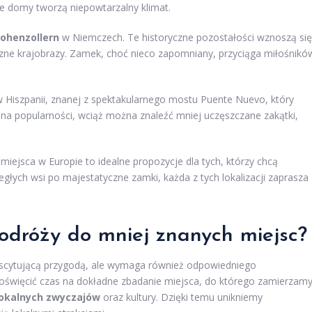
iwe domy tworzą niepowtarzalny klimat.
ohenzollern
w Niemczech. Te historyczne pozostałości wznoszą się
iczne krajobrazy. Zamek, choć nieco zapomniany, przyciąga miłośnikó
 Hiszpanii, znanej z spektakularnego mostu Puente Nuevo, który
 na popularności, wciąż można znaleźć mniej uczęszczane zakątki,
 miejsca w Europie to idealne propozycje dla tych, którzy chcą
głych wsi po majestatyczne zamki, każda z tych lokalizacji zaprasza
odróży do mniej znanych miejsc?
scytującą przygodą, ale wymaga również odpowiedniego
oświęcić czas na dokładne zbadanie miejsca, do którego zamierzam
lokalnych zwyczajów
oraz kultury. Dzięki temu unikniemy