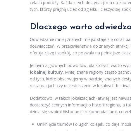
celach podróży. Każda z tych destynacji ma do zaof
tych, którzy pragną uciec od zgiełku i cieszyć się spo
Dlaczego warto odwiedza
Odwiedzanie mniej znanych miejsc staje się coraz b
doświadczeń. W przeciwieństwie do znanych atrakcji t
oferują ciszę i spokój, co pozwala na pełniejsze cies
Jednym z głównych powodów, dla których warto wybie
lokalnej kultury
. Mniej znane regiony często zacho
od tych, które obserwujemy w bardziej znanych dest
restauracjach czy uczestniczenie w lokalnych festiw
Dodatkowo, w takich lokalizacjach łatwiej jest nawi
dostarczyć cennych informacji o historii regionu, a 
dzielą się swoimi historiami i rekomendacjami, co wz
Uniknięcie tłumów i długich kolejek, co daje mo