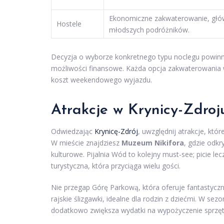
Ekonomiczne zakwaterowanie, głów
Hostele
młodszych podróżników.
Decyzja o wyborze konkretnego typu noclegu powinn
możliwości finansowe. Każda opcja zakwaterowania 
koszt weekendowego wyjazdu.
Atrakcje w Krynicy-Zdro
Odwiedzając
Krynicę-Zdrój
, uwzględnij atrakcje, k
W mieście znajdziesz
Muzeum Nikifora
, gdzie odkr
kulturowe. Pijalnia Wód to kolejny must-see; picie le
turystyczna, która przyciąga wielu gości.
Nie przegap Górę Parkową, która oferuje fantastyczne
rajskie ślizgawki, idealne dla rodzin z dziećmi. W s
dodatkowo zwiększa wydatki na wypożyczenie sprzętu