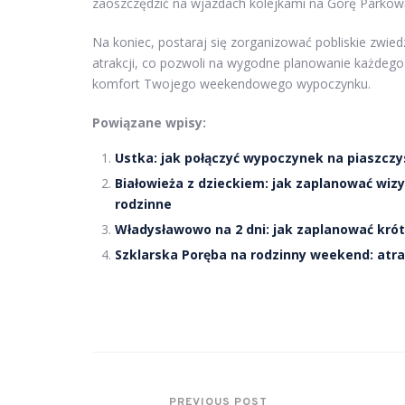
zaoszczędzić na wjazdach kolejkami na Górę Parkow
Na koniec, postaraj się zorganizować pobliskie zwied
atrakcji, co pozwoli na wygodne planowanie każdego d
komfort Twojego weekendowego wypoczynku.
Powiązane wpisy:
Ustka: jak połączyć wypoczynek na piaszczys
Białowieża z dzieckiem: jak zaplanować wiz
rodzinne
Władysławowo na 2 dni: jak zaplanować krót
Szklarska Poręba na rodzinny weekend: atrak
PREVIOUS POST