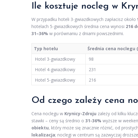
Ile kosztuje nocleg w Kr
W przypadku hoteli 3-gwiazdkowych zapłacisz około
hotelach 5-gwiazdkowych średnia cena wynosi
216 d
31–36%
w porównaniu z dniami powszednimi.
Typ hotelu
Średnia cena noclegu 
Hotel 3-gwiazdkowy
98
Hotel 4-gwiazdkowy
231
Hotel 5-gwiazdkowy
216
Od czego zależy cena no
Cena noclegu w
Krynicy-Zdroju
zależy od kilku klu
stawki – ceny są średnio o
31-36%
wyższe w weekend
obiektu
, który może się znacznie różnić, od prosty
lokalizacja
; noclegi w centrum są zazwyczaj droższe