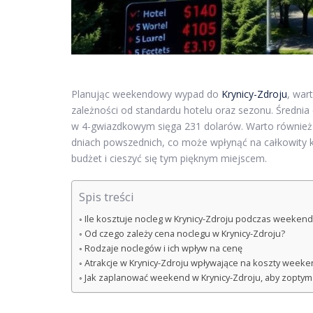
Planując weekendowy wypad do
Krynicy-Zdroju
, war
zależności od standardu hotelu oraz sezonu. Średni
w 4-gwiazdkowym sięga 231 dolarów. Warto również
dniach powszednich, co może wpłynąć na całkowity 
budżet i cieszyć się tym pięknym miejscem.
Spis treści
Ile kosztuje nocleg w Krynicy-Zdroju podczas weeken
Od czego zależy cena noclegu w Krynicy-Zdroju?
Rodzaje noclegów i ich wpływ na cenę
Atrakcje w Krynicy-Zdroju wpływające na koszty week
Jak zaplanować weekend w Krynicy-Zdroju, aby zoptym