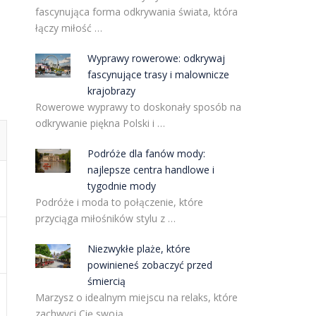
fascynująca forma odkrywania świata, która
łączy miłość …
Wyprawy rowerowe: odkrywaj
fascynujące trasy i malownicze
krajobrazy
Rowerowe wyprawy to doskonały sposób na
odkrywanie piękna Polski i …
Podróże dla fanów mody:
najlepsze centra handlowe i
tygodnie mody
Podróże i moda to połączenie, które
przyciąga miłośników stylu z …
Niezwykłe plaże, które
powinieneś zobaczyć przed
śmiercią
Marzysz o idealnym miejscu na relaks, które
zachwyci Cię swoją …