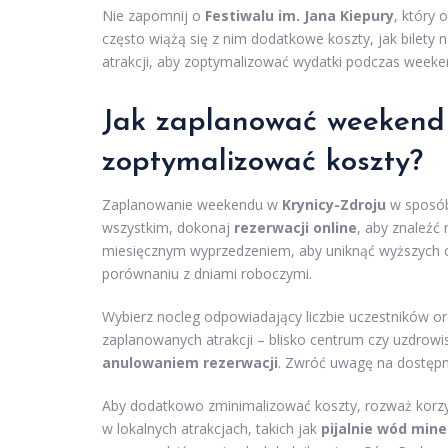
Nie zapomnij o
Festiwalu im. Jana Kiepury
, który 
często wiążą się z nim dodatkowe koszty, jak bilety n
atrakcji, aby zoptymalizować wydatki podczas week
Jak zaplanować
weekend 
zoptymalizować koszty?
Zaplanowanie weekendu w
Krynicy-Zdroju
w sposób
wszystkim, dokonaj
rezerwacji online
, aby znaleźć
miesięcznym wyprzedzeniem, aby uniknąć wyższych c
porównaniu z dniami roboczymi.
Wybierz nocleg odpowiadający liczbie uczestników or
zaplanowanych atrakcji – blisko centrum czy uzdrowis
anulowaniem rezerwacji
. Zwróć uwagę na dostępne
Aby dodatkowo zminimalizować koszty, rozważ korz
w lokalnych atrakcjach, takich jak
pijalnie wód mine