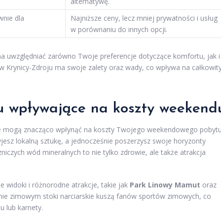
alternatywę.
nie dla
Najniższe ceny, lecz mniej prywatności i usług
w porównaniu do innych opcji.
a uwzględniać zarówno Twoje preferencje dotyczące komfortu, jak i
w Krynicy-Zdroju ma swoje zalety oraz wady, co wpływa na całkowit
ju wpływające na koszty weekend
tóre mogą znacząco wpłynąć na koszty Twojego weekendowego pobytu
yjesz lokalną sztukę, a jednocześnie poszerzysz swoje horyzonty
czniczych wód mineralnych to nie tylko zdrowie, ale także atrakcja
 widoki i różnorodne atrakcje, takie jak
Park Linowy Mamut
oraz
ezonie zimowym stoki narciarskie kuszą fanów sportów zimowych, co
 lub karnety.