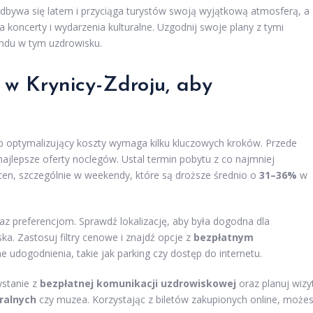
odbywa się latem i przyciąga turystów swoją wyjątkową atmosferą, a
a koncerty i wydarzenia kulturalne. Uzgodnij swoje plany z tymi
endu w tym uzdrowisku.
w Krynicy-Zdroju
, aby
 optymalizujący koszty wymaga kilku kluczowych kroków. Przede
 najlepsze oferty noclegów. Ustal termin pobytu z co najmniej
en, szczególnie w weekendy, które są droższe średnio o
31–36%
w
az preferencjom. Sprawdź lokalizację, aby była dogodna dla
ka. Zastosuj filtry cenowe i znajdź opcje z
bezpłatnym
 udogodnienia, takie jak parking czy dostęp do internetu.
ystanie z
bezpłatnej komunikacji uzdrowiskowej
oraz planuj wizy
ralnych
czy muzea. Korzystając z biletów zakupionych online, może