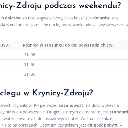
ynicy-Zdroju podczas weekendu?
98 dolarów
za noc, 4-gwiazdkowych to koszt
231 dolarów
, a w
olarów
. Pamiętaj, że ceny noclegów w weekendy są zwykle wyższe 
(USD)
Różnica w stosunku do dni powszednich (%)
31–36
31–36
31–36
clegu w Krynicy-Zdroju?
czowych czynników. Po pierwsze,
sezonowość
ma duży wpływ na
y niż w dni powszednie. Drugim istotnym elementem jest
standar
ch kwater prywatnych do luksusowych hoteli. Ważna jest także
 niż te na obrzeżach. Ostatnim czynnikiem jest
długość pobytu
–