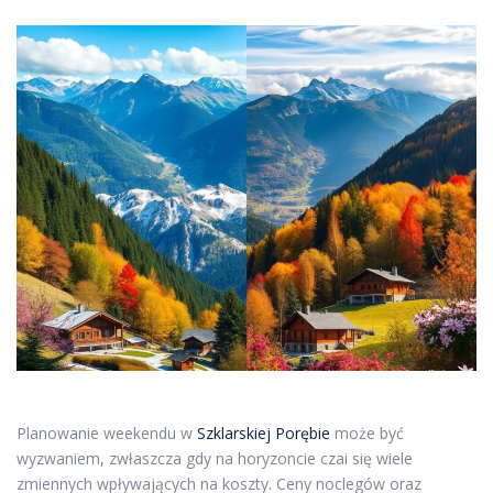
Planowanie weekendu w
Szklarskiej Porębie
może być
wyzwaniem, zwłaszcza gdy na horyzoncie czai się wiele
zmiennych wpływających na koszty. Ceny noclegów oraz