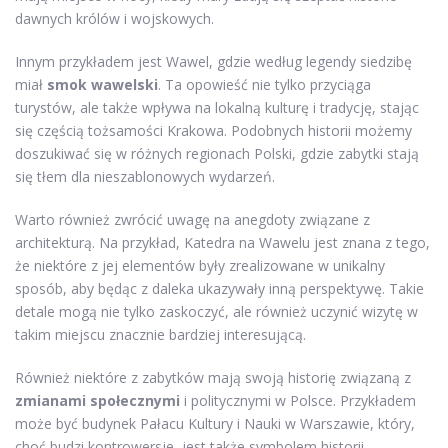
dawnych królów i wojskowych.
Innym przykładem jest Wawel, gdzie według legendy siedzibę
miał
smok wawelski
. Ta opowieść nie tylko przyciąga
turystów, ale także wpływa na lokalną kulturę i tradycję, stając
się częścią tożsamości Krakowa. Podobnych historii możemy
doszukiwać się w różnych regionach Polski, gdzie zabytki stają
się tłem dla nieszablonowych wydarzeń.
Warto również zwrócić uwagę na anegdoty związane z
architekturą. Na przykład, Katedra na Wawelu jest znana z tego,
że niektóre z jej elementów były zrealizowane w unikalny
sposób, aby będąc z daleka ukazywały inną perspektywę. Takie
detale mogą nie tylko zaskoczyć, ale również uczynić wizytę w
takim miejscu znacznie bardziej interesującą.
Również niektóre z zabytków mają swoją historię związaną z
zmianami społecznymi
i politycznymi w Polsce. Przykładem
może być budynek Pałacu Kultury i Nauki w Warszawie, który,
choć budzi kontrowersje, jest także symbolem historii