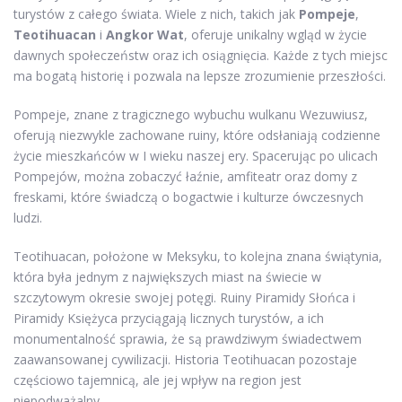
turystów z całego świata. Wiele z nich, takich jak
Pompeje
,
Teotihuacan
i
Angkor Wat
, oferuje unikalny wgląd w życie
dawnych społeczeństw oraz ich osiągnięcia. Każde z tych miejsc
ma bogatą historię i pozwala na lepsze zrozumienie przeszłości.
Pompeje, znane z tragicznego wybuchu wulkanu Wezuwiusz,
oferują niezwykle zachowane ruiny, które odsłaniają codzienne
życie mieszkańców w I wieku naszej ery. Spacerując po ulicach
Pompejów, można zobaczyć łaźnie, amfiteatr oraz domy z
freskami, które świadczą o bogactwie i kulturze ówczesnych
ludzi.
Teotihuacan, położone w Meksyku, to kolejna znana świątynia,
która była jednym z największych miast na świecie w
szczytowym okresie swojej potęgi. Ruiny Piramidy Słońca i
Piramidy Księżyca przyciągają licznych turystów, a ich
monumentalność sprawia, że są prawdziwym świadectwem
zaawansowanej cywilizacji. Historia Teotihuacan pozostaje
częściowo tajemnicą, ale jej wpływ na region jest
niepodważalny.