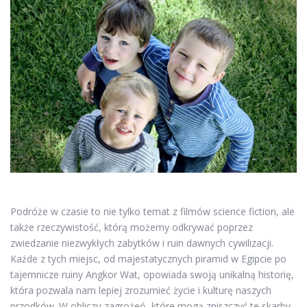
Podróże w czasie to nie tylko temat z filmów science fiction, ale
także rzeczywistość, którą możemy odkrywać poprzez
zwiedzanie niezwykłych zabytków i ruin dawnych cywilizacji.
Każde z tych miejsc, od majestatycznych piramid w Egipcie po
tajemnicze ruiny Angkor Wat, opowiada swoją unikalną historię,
która pozwala nam lepiej zrozumieć życie i kulturę naszych
przodków. W obliczu zagrożeń, które mogą zniszczyć te skarby,