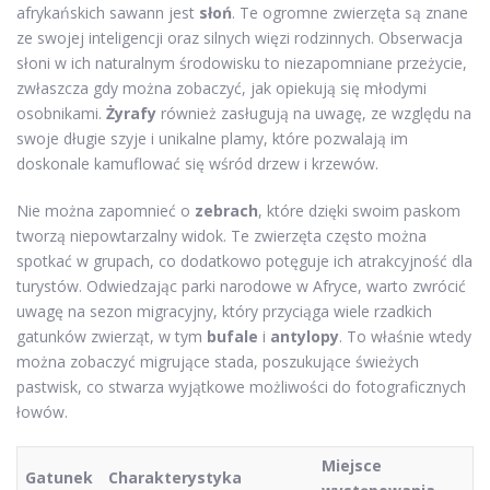
afrykańskich sawann jest
słoń
. Te ogromne zwierzęta są znane
ze swojej inteligencji oraz silnych więzi rodzinnych. Obserwacja
słoni w ich naturalnym środowisku to niezapomniane przeżycie,
zwłaszcza gdy można zobaczyć, jak opiekują się młodymi
osobnikami.
Żyrafy
również zasługują na uwagę, ze względu na
swoje długie szyje i unikalne plamy, które pozwalają im
doskonale kamuflować się wśród drzew i krzewów.
Nie można zapomnieć o
zebrach
, które dzięki swoim paskom
tworzą niepowtarzalny widok. Te zwierzęta często można
spotkać w grupach, co dodatkowo potęguje ich atrakcyjność dla
turystów. Odwiedzając parki narodowe w Afryce, warto zwrócić
uwagę na sezon migracyjny, który przyciąga wiele rzadkich
gatunków zwierząt, w tym
bufale
i
antylopy
. To właśnie wtedy
można zobaczyć migrujące stada, poszukujące świeżych
pastwisk, co stwarza wyjątkowe możliwości do fotograficznych
łowów.
Miejsce
Gatunek
Charakterystyka