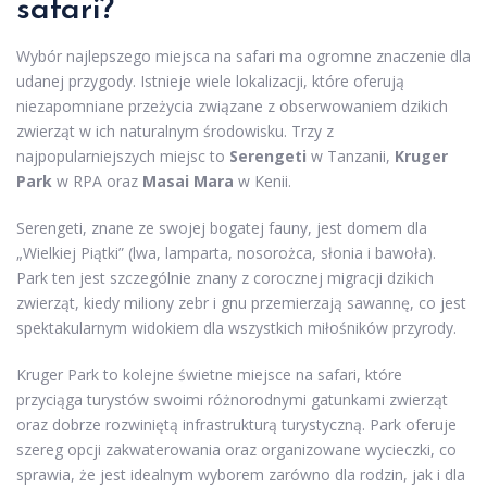
safari?
Wybór najlepszego miejsca na safari ma ogromne znaczenie dla
udanej przygody. Istnieje wiele lokalizacji, które oferują
niezapomniane przeżycia związane z obserwowaniem dzikich
zwierząt w ich naturalnym środowisku. Trzy z
najpopularniejszych miejsc to
Serengeti
w Tanzanii,
Kruger
Park
w RPA oraz
Masai Mara
w Kenii.
Serengeti, znane ze swojej bogatej fauny, jest domem dla
„Wielkiej Piątki” (lwa, lamparta, nosorożca, słonia i bawoła).
Park ten jest szczególnie znany z corocznej migracji dzikich
zwierząt, kiedy miliony zebr i gnu przemierzają sawannę, co jest
spektakularnym widokiem dla wszystkich miłośników przyrody.
Kruger Park to kolejne świetne miejsce na safari, które
przyciąga turystów swoimi różnorodnymi gatunkami zwierząt
oraz dobrze rozwiniętą infrastrukturą turystyczną. Park oferuje
szereg opcji zakwaterowania oraz organizowane wycieczki, co
sprawia, że jest idealnym wyborem zarówno dla rodzin, jak i dla