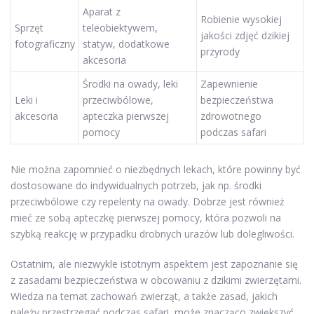
Aparat z
Robienie wysokiej
Sprzęt
teleobiektywem,
jakości zdjęć dzikiej
fotograficzny
statyw, dodatkowe
przyrody
akcesoria
Środki na owady, leki
Zapewnienie
Leki i
przeciwbólowe,
bezpieczeństwa
akcesoria
apteczka pierwszej
zdrowotnego
pomocy
podczas safari
Nie można zapomnieć o niezbędnych lekach, które powinny być
dostosowane do indywidualnych potrzeb, jak np. środki
przeciwbólowe czy repelenty na owady. Dobrze jest również
mieć ze sobą apteczkę pierwszej pomocy, która pozwoli na
szybką reakcję w przypadku drobnych urazów lub dolegliwości.
Ostatnim, ale niezwykle istotnym aspektem jest zapoznanie się
z zasadami bezpieczeństwa w obcowaniu z dzikimi zwierzętami.
Wiedza na temat zachowań zwierząt, a także zasad, jakich
należy przestrzegać podczas safari, może znacząco zwiększyć