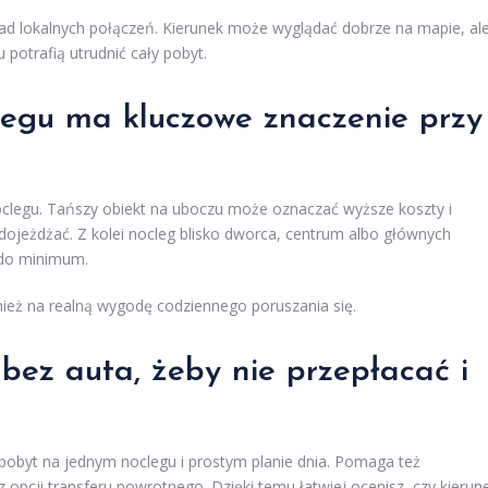
zkład lokalnych połączeń. Kierunek może wyglądać dobrze na mapie, al
 potrafią utrudnić cały pobyt.
legu ma kluczowe znaczenie przy
clegu. Tańszy obiekt na uboczu może oznaczać wyższe koszty i
 dojeżdżać. Z kolei nocleg blisko dworca, centrum albo głównych
y do minimum.
wnież na realną wygodę codziennego poruszania się.
bez auta, żeby nie przepłacać i
pobyt na jednym noclegu i prostym planie dnia. Pomaga też
z opcji transferu powrotnego. Dzięki temu łatwiej ocenisz, czy kierun