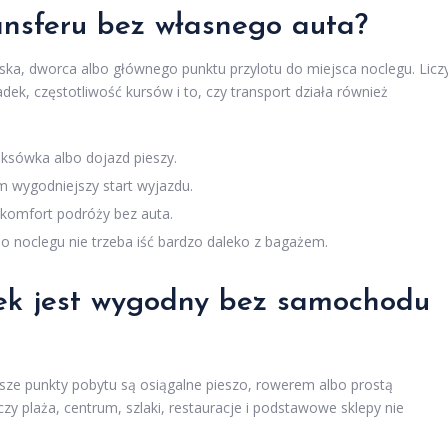
ansferu bez własnego auta?
iska, dworca albo głównego punktu przylotu do miejsca noclegu. Licz
iadek, częstotliwość kursów i to, czy transport działa również
aksówka albo dojazd pieszy.
ym wygodniejszy start wyjazdu.
 komfort podróży bez auta.
o noclegu nie trzeba iść bardzo daleko z bagażem.
nek jest wygodny bez samochodu
jsze punkty pobytu są osiągalne pieszo, rowerem albo prostą
zy plaża, centrum, szlaki, restauracje i podstawowe sklepy nie