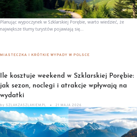
Planując wypoczynek w Szklarskiej Porębie, warto wiedzieć, że
największe tłumy turystów pojawiają się…
MIASTECZKA I KRÓTKIE WYPADY W POLSCE
Ile kosztuje weekend w Szklarskiej Porębie:
jak sezon, noclegi i atrakcje wpływają na
wydatki
by
SZLAKZASZLAKIEM.PL
21 MAJA 2026