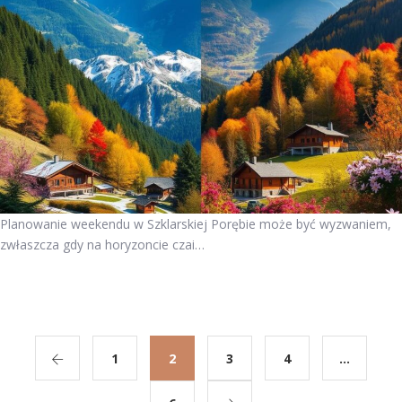
Planowanie weekendu w Szklarskiej Porębie może być wyzwaniem,
zwłaszcza gdy na horyzoncie czai…
1
2
3
4
…