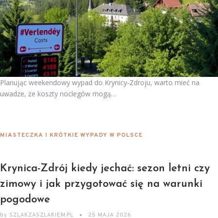
Planując weekendowy wypad do Krynicy-Zdroju, warto mieć na
uwadze, że koszty noclegów mogą…
MIASTECZKA I KRÓTKIE WYPADY W POLSCE
Krynica-Zdrój kiedy jechać: sezon letni czy
zimowy i jak przygotować się na warunki
pogodowe
by
SZLAKZASZLAKIEM.PL
25 MAJA 2026