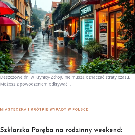
Deszczowe dni w Krynicy-Zdroju nie muszą oznaczać straty czasu.
Możesz z powodzeniem odkrywać…
MIASTECZKA I KRÓTKIE WYPADY W POLSCE
Szklarska Poręba na rodzinny weekend: