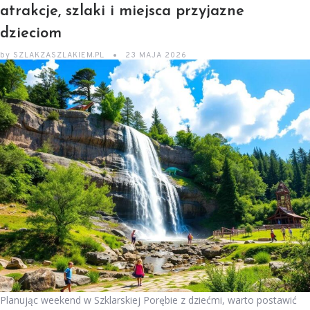
atrakcje, szlaki i miejsca przyjazne
dzieciom
by
SZLAKZASZLAKIEM.PL
23 MAJA 2026
Planując weekend w Szklarskiej Porębie z dziećmi, warto postawić