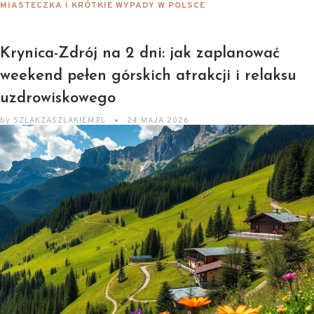
MIASTECZKA I KRÓTKIE WYPADY W POLSCE
Krynica-Zdrój na 2 dni: jak zaplanować
weekend pełen górskich atrakcji i relaksu
uzdrowiskowego
by
SZLAKZASZLAKIEM.PL
24 MAJA 2026