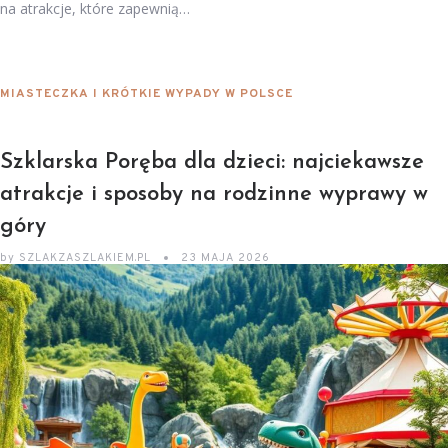
na atrakcje, które zapewnią…
MIASTECZKA I KRÓTKIE WYPADY W POLSCE
Szklarska Poręba dla dzieci: najciekawsze
atrakcje i sposoby na rodzinne wyprawy w
góry
by
SZLAKZASZLAKIEM.PL
23 MAJA 2026