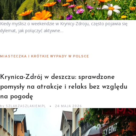
Kiedy myślisz o weekendzie w Krynicy-Zdroju, często pojawia się
dylemat, jak połączyć aktywne…
MIASTECZKA I KRÓTKIE WYPADY W POLSCE
Krynica-Zdrój w deszczu: sprawdzone
pomysły na atrakcje i relaks bez względu
na pogodę
by
SZLAKZASZLAKIEM.PL
24 MAJA 2026