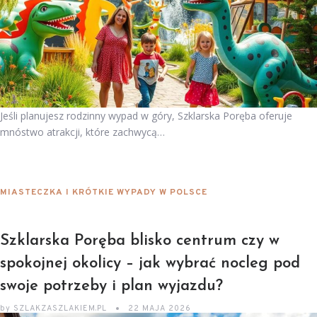
Jeśli planujesz rodzinny wypad w góry, Szklarska Poręba oferuje
mnóstwo atrakcji, które zachwycą…
MIASTECZKA I KRÓTKIE WYPADY W POLSCE
Szklarska Poręba blisko centrum czy w
spokojnej okolicy – jak wybrać nocleg pod
swoje potrzeby i plan wyjazdu?
by
SZLAKZASZLAKIEM.PL
22 MAJA 2026