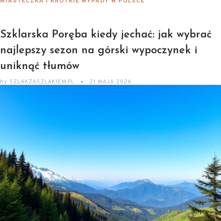
MIASTECZKA I KRÓTKIE WYPADY W POLSCE
Szklarska Poręba kiedy jechać: jak wybrać
najlepszy sezon na górski wypoczynek i
uniknąć tłumów
by
SZLAKZASZLAKIEM.PL
21 MAJA 2026