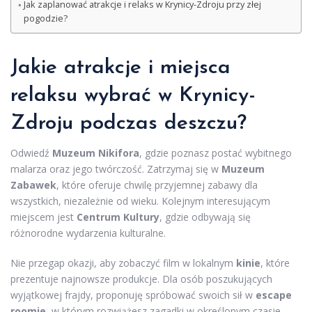
Jak zaplanować atrakcje i relaks w Krynicy-Zdroju przy złej
pogodzie?
Jakie atrakcje i miejsca
relaksu wybrać w Krynicy-
Zdroju podczas deszczu?
Odwiedź
Muzeum Nikifora
, gdzie poznasz postać wybitnego
malarza oraz jego twórczość. Zatrzymaj się w
Muzeum
Zabawek
, które oferuje chwilę przyjemnej zabawy dla
wszystkich, niezależnie od wieku. Kolejnym interesującym
miejscem jest
Centrum Kultury
, gdzie odbywają się
różnorodne wydarzenia kulturalne.
Nie przegap okazji, aby zobaczyć film w lokalnym
kinie
, które
prezentuje najnowsze produkcje. Dla osób poszukujących
wyjątkowej frajdy, proponuję spróbować swoich sił w
escape
roomie
, w którym rozwiążesz zagadki w określonym czasie,