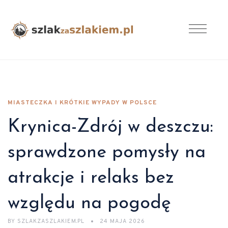
MIASTECZKA I KRÓTKIE WYPADY W POLSCE
Krynica-Zdrój w deszczu:
sprawdzone pomysły na
atrakcje i relaks bez
względu na pogodę
BY
SZLAKZASZLAKIEM.PL
24 MAJA 2026