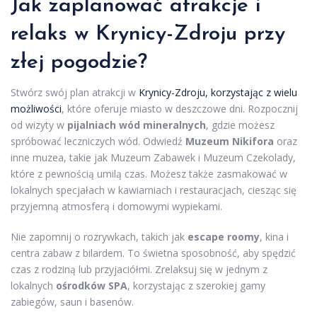
Jak zaplanować atrakcje i
relaks w Krynicy-Zdroju przy
złej pogodzie?
Stwórz swój plan atrakcji w
Krynicy-Zdroju, korzystając z wielu
możliwości
, które oferuje miasto w deszczowe dni. Rozpocznij
od wizyty w
pijalniach wód mineralnych
, gdzie możesz
spróbować leczniczych wód. Odwiedź
Muzeum Nikifora
oraz
inne muzea, takie jak Muzeum Zabawek i Muzeum Czekolady,
które z pewnością umilą czas. Możesz także zasmakować w
lokalnych specjałach w kawiarniach i restauracjach, ciesząc się
przyjemną atmosferą i domowymi wypiekami.
Nie zapomnij o rozrywkach, takich jak
escape roomy
, kina i
centra zabaw z bilardem. To świetna sposobność, aby spędzić
czas z rodziną lub przyjaciółmi. Zrelaksuj się w jednym z
lokalnych
ośrodków SPA
, korzystając z szerokiej gamy
zabiegów, saun i basenów.