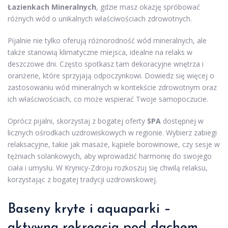
Łazienkach Mineralnych
, gdzie masz okazję spróbować
różnych wód o unikalnych właściwościach zdrowotnych.
Pijalnie nie tylko oferują różnorodność wód mineralnych, ale
także stanowią klimatyczne miejsca, idealne na relaks w
deszczowe dni. Często spotkasz tam dekoracyjne wnętrza i
oranżerie, które sprzyjają odpoczynkowi. Dowiedz się więcej o
zastosowaniu wód mineralnych w kontekście zdrowotnym oraz
ich właściwościach, co może wspierać Twoje samopoczucie.
Oprócz pijalni, skorzystaj z bogatej oferty
SPA
dostępnej w
licznych ośrodkach uzdrowiskowych w regionie. Wybierz zabiegi
relaksacyjne, takie jak masaże, kąpiele borowinowe, czy sesje w
tężniach solankowych, aby wprowadzić harmonię do swojego
ciała i umysłu. W Krynicy-Zdroju rozkoszuj się chwilą relaksu,
korzystając z bogatej tradycji uzdrowiskowej.
Baseny kryte i aquaparki –
aktywna rekreacja pod dachem