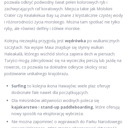
pozwala odkryć podwodny świat pełen kolorowych ryb i
zachwycających raf koralowych. Miejsca takie jak Molokini
Crater czy Kealakekua Bay są znane z krystalicznie czystej wody
i różnorodności życia morskiego. Można tam spotkać nie tylko
ryby, ale również delfiny i żółwie morskie.
Kolejną niezwykłą przygodą jest
wędrówka
po wulkanicznych
szczytach. Na wyspie Maui znajduje się słynny wulkan
Haleakalā, którego wschód słońca zapiera dech w piersiach.
Turyści mogą zdecydować się na wycieczkę pieszą lub jazdę na
rowerze, co pozwala na dokładne odkrycie okolicy oraz
podziwianie unikalnego krajobrazu.
Surfing
to kolejna ikona Hawajów; wiele plaż oferuje
doskonałe fale nawet dla początkujących.
Dla miłośników aktywności wodnych poleca się
kajakarstwo
i
stand-up paddleboarding
, które oferują
nowy sposób na eksplorację wybrzeża.
Nie można zapomnieć o wyprawach do Parku Narodowego