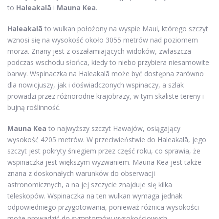
to
Haleakalā
i
Mauna Kea
.
Haleakalā
to wulkan położony na wyspie Maui, którego szczyt
wznosi się na wysokość około 3055 metrów nad poziomem
morza. Znany jest z oszałamiających widoków, zwłaszcza
podczas wschodu słońca, kiedy to niebo przybiera niesamowite
barwy. Wspinaczka na Haleakalā może być dostępna zarówno
dla nowicjuszy, jak i doświadczonych wspinaczy, a szlak
prowadzi przez różnorodne krajobrazy, w tym skaliste tereny i
bujną roślinność.
Mauna Kea
to najwyższy szczyt Hawajów, osiągający
wysokość 4205 metrów. W przeciwieństwie do Haleakalā, jego
szczyt jest pokryty śniegiem przez część roku, co sprawia, że
wspinaczka jest większym wyzwaniem. Mauna Kea jest także
znana z doskonałych warunków do obserwacji
astronomicznych, a na jej szczycie znajduje się kilka
teleskopów. Wspinaczka na ten wulkan wymaga jednak
odpowiedniego przygotowania, ponieważ różnica wysokości
może prowadzić do symptomów wysokościowych.