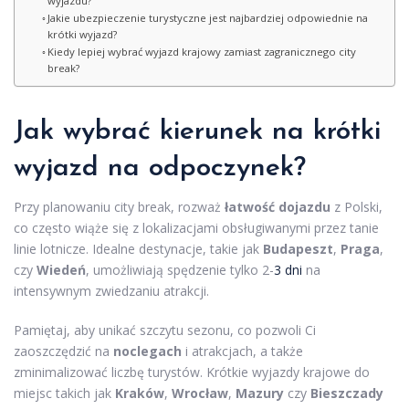
wyjazdu?
Jakie ubezpieczenie turystyczne jest najbardziej odpowiednie na
krótki wyjazd?
Kiedy lepiej wybrać wyjazd krajowy zamiast zagranicznego city
break?
Jak wybrać kierunek na
krótki
wyjazd
na odpoczynek?
Przy planowaniu city break, rozważ
łatwość dojazdu
z Polski,
co często wiąże się z lokalizacjami obsługiwanymi przez tanie
linie lotnicze. Idealne destynacje, takie jak
Budapeszt
,
Praga
,
czy
Wiedeń
, umożliwiają spędzenie tylko 2-
3 dni
na
intensywnym zwiedzaniu atrakcji.
Pamiętaj, aby unikać szczytu sezonu, co pozwoli Ci
zaoszczędzić na
noclegach
i atrakcjach, a także
zminimalizować liczbę turystów. Krótkie wyjazdy krajowe do
miejsc takich jak
Kraków
,
Wrocław
,
Mazury
czy
Bieszczady