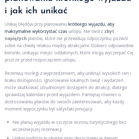
i jak ich unikać
Unikaj błędów przy planowaniu
krótkiego wyjazdu, aby
maksymalnie wykorzystać czas
urlopu. Nie twórz
zbyt
napiętych
planów, które nie przewidują odpoczynku; pozwól
sobie na chwilę relaksu między atrakcjami. Dobierz odpowiednie
kierunki, unikając miejsc oddalonych, które mogą wyczerpać Cię
jeszcze przed rozpoczęciem urlopu.
Rezerwuj noclegi z wyprzedzeniem, aby uniknąć wysokich cen i
braku dostępności. Ignorowanie lokalnych świąt i wydarzeń
może skutkować utrudnionym dostępem do atrakcji, dlatego
sprawdzaj kalendarz przed wyjazdem. Pamiętaj również o
dostosowaniu planów do swoich zainteresowań, aby każdy
moment wypoczynku był satysfakcjonujący.
Nie planuj wyjazdu w szczycie sezonu turystycznego bez
wcześniejszej rezerwacji.
Unikaj podróży w okresie pory deszczowej w danym