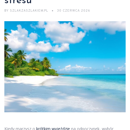
stresu
BY
SZLAKZASZLAKIEM.PL
30 CZERWCA 2026
Kiedy marzysz o
krótkim wyjeździe
na odpoczynek, wybór