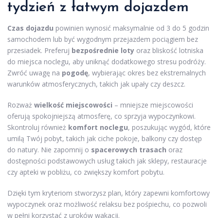
tydzień
z łatwym dojazdem
Czas dojazdu
powinien wynosić maksymalnie od 3 do 5 godzin
samochodem lub być wygodnym przejazdem pociągiem bez
przesiadek. Preferuj
bezpośrednie loty
oraz bliskość lotniska
do miejsca noclegu, aby uniknąć dodatkowego stresu podróży.
Zwróć uwagę na
pogodę
, wybierając okres bez ekstremalnych
warunków atmosferycznych, takich jak upały czy deszcz.
Rozważ
wielkość miejscowości
– mniejsze miejscowości
oferują spokojniejszą atmosferę, co sprzyja wypoczynkowi.
Skontroluj również
komfort noclegu
, poszukując wygód, które
umilą Twój pobyt, takich jak ciche pokoje, balkony czy dostęp
do natury. Nie zapomnij o
spacerowych trasach
oraz
dostępności podstawowych usług takich jak sklepy, restauracje
czy apteki w pobliżu, co zwiększy komfort pobytu.
Dzięki tym kryteriom stworzysz plan, który zapewni komfortowy
wypoczynek oraz możliwość relaksu bez pośpiechu, co pozwoli
w pełni korzystać z uroków wakacji.