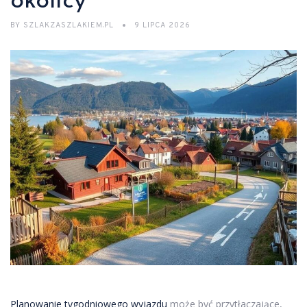
okolicy
BY
SZLAKZASZLAKIEM.PL
9 LIPCA 2026
Planowanie tygodniowego wyjazdu
może być przytłaczające,