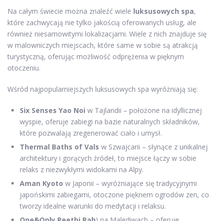
Na całym świecie można znaleźć wiele
luksusowych spa
,
które zachwycają nie tylko jakością oferowanych usług, ale
również niesamowitymi lokalizacjami. Wiele z nich znajduje się
w malowniczych miejscach, które same w sobie są atrakcją
turystyczną, oferując możliwość odprężenia w pięknym
otoczeniu.
Wśród najpopularniejszych luksusowych spa wyróżniają się:
Six Senses Yao Noi
w Tajlandii – położone na idyllicznej
wyspie, oferuje zabiegi na bazie naturalnych składników,
które pozwalają zregenerować ciało i umysł.
Thermal Baths of Vals
w Szwajcarii – słynące z unikalnej
architektury i gorących źródeł, to miejsce łączy w sobie
relaks z niezwykłymi widokami na Alpy.
Aman Kyoto
w Japonii – wyróżniające się tradycyjnymi
japońskimi zabiegami, otoczone pięknem ogrodów zen, co
tworzy idealne warunki do medytacji i relaksu.
One&Only Reethi Rah
) na Malediwach – oferuje