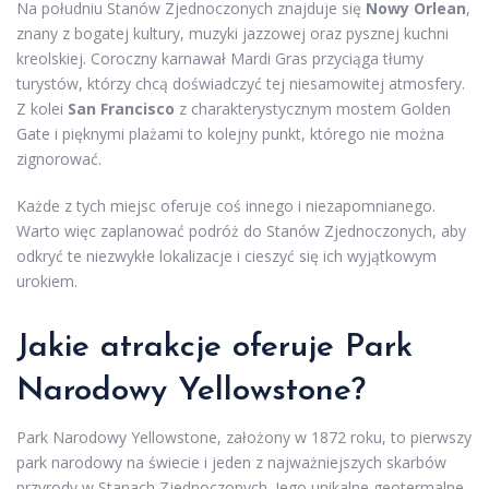
Na południu Stanów Zjednoczonych znajduje się
Nowy Orlean
,
znany z bogatej kultury, muzyki jazzowej oraz pysznej kuchni
kreolskiej. Coroczny karnawał Mardi Gras przyciąga tłumy
turystów, którzy chcą doświadczyć tej niesamowitej atmosfery.
Z kolei
San Francisco
z charakterystycznym mostem Golden
Gate i pięknymi plażami to kolejny punkt, którego nie można
zignorować.
Każde z tych miejsc oferuje coś innego i niezapomnianego.
Warto więc zaplanować podróż do Stanów Zjednoczonych, aby
odkryć te niezwykłe lokalizacje i cieszyć się ich wyjątkowym
urokiem.
Jakie atrakcje oferuje Park
Narodowy Yellowstone?
Park Narodowy Yellowstone, założony w 1872 roku, to pierwszy
park narodowy na świecie i jeden z najważniejszych skarbów
przyrody w Stanach Zjednoczonych. Jego unikalne geotermalne