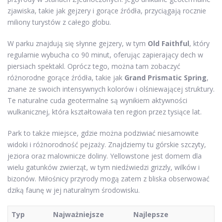
zjawiska, takie jak gejzery i gorące źródła, przyciągają rocznie
miliony turystów z całego globu.
W parku znajdują się słynne gejzery, w tym
Old Faithful
, który
regularnie wybucha co 90 minut, oferując zapierający dech w
piersiach spektakl. Oprócz tego, można tam zobaczyć
różnorodne gorące źródła, takie jak
Grand Prismatic Spring
,
znane ze swoich intensywnych kolorów i olśniewającej struktury.
Te naturalne cuda geotermalne są wynikiem aktywności
wulkanicznej, która kształtowała ten region przez tysiące lat.
Park to także miejsce, gdzie można podziwiać niesamowite
widoki i różnorodność pejzaży. Znajdziemy tu górskie szczyty,
jeziora oraz malownicze doliny. Yellowstone jest domem dla
wielu gatunków zwierząt, w tym niedźwiedzi grizzly, wilków i
bizonów. Miłośnicy przyrody mogą zatem z bliska obserwować
dziką faunę w jej naturalnym środowisku.
Typ
Najważniejsze
Najlepsze