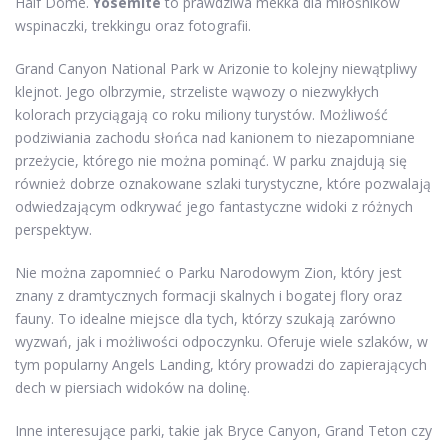
Half Dome.
Yosemite
to prawdziwa mekka dla miłośników
wspinaczki, trekkingu oraz fotografii.
Grand Canyon National Park w Arizonie to kolejny niewątpliwy
klejnot. Jego olbrzymie, strzeliste wąwozy o niezwykłych
kolorach przyciągają co roku miliony turystów. Możliwość
podziwiania zachodu słońca nad kanionem to niezapomniane
przeżycie, którego nie można pominąć. W parku znajdują się
również dobrze oznakowane szlaki turystyczne, które pozwalają
odwiedzającym odkrywać jego fantastyczne widoki z różnych
perspektyw.
Nie można zapomnieć o Parku Narodowym Zion, który jest
znany z dramtycznych formacji skalnych i bogatej flory oraz
fauny. To idealne miejsce dla tych, którzy szukają zarówno
wyzwań, jak i możliwości odpoczynku. Oferuje wiele szlaków, w
tym popularny Angels Landing, który prowadzi do zapierających
dech w piersiach widoków na dolinę.
Inne interesujące parki, takie jak Bryce Canyon, Grand Teton czy