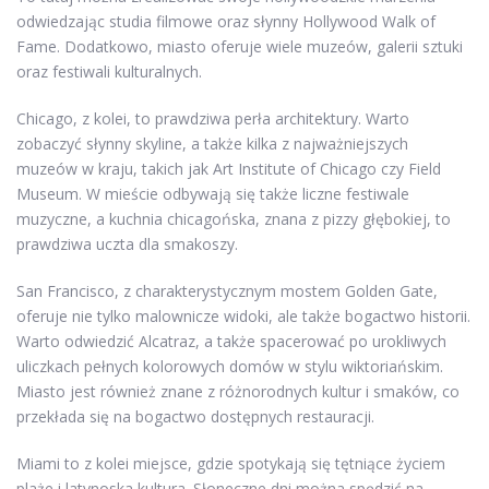
odwiedzając studia filmowe oraz słynny Hollywood Walk of
Fame. Dodatkowo, miasto oferuje wiele muzeów, galerii sztuki
oraz festiwali kulturalnych.
Chicago, z kolei, to prawdziwa perła architektury. Warto
zobaczyć słynny skyline, a także kilka z najważniejszych
muzeów w kraju, takich jak Art Institute of Chicago czy Field
Museum. W mieście odbywają się także liczne festiwale
muzyczne, a kuchnia chicagońska, znana z pizzy głębokiej, to
prawdziwa uczta dla smakoszy.
San Francisco, z charakterystycznym mostem Golden Gate,
oferuje nie tylko malownicze widoki, ale także bogactwo historii.
Warto odwiedzić Alcatraz, a także spacerować po urokliwych
uliczkach pełnych kolorowych domów w stylu wiktoriańskim.
Miasto jest również znane z różnorodnych kultur i smaków, co
przekłada się na bogactwo dostępnych restauracji.
Miami to z kolei miejsce, gdzie spotykają się tętniące życiem
plaże i latynoska kultura. Słoneczne dni można spędzić na