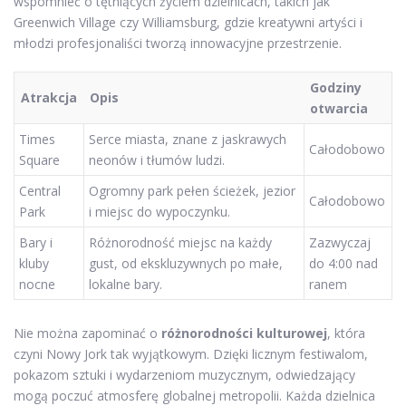
wspomnieć o tętniących życiem dzielnicach, takich jak
Greenwich Village czy Williamsburg, gdzie kreatywni artyści i
młodzi profesjonaliści tworzą innowacyjne przestrzenie.
Godziny
Atrakcja
Opis
otwarcia
Times
Serce miasta, znane z jaskrawych
Całodobowo
Square
neonów i tłumów ludzi.
Central
Ogromny park pełen ścieżek, jezior
Całodobowo
Park
i miejsc do wypoczynku.
Bary i
Różnorodność miejsc na każdy
Zazwyczaj
kluby
gust, od ekskluzywnych po małe,
do 4:00 nad
nocne
lokalne bary.
ranem
Nie można zapominać o
różnorodności kulturowej
, która
czyni Nowy Jork tak wyjątkowym. Dzięki licznym festiwalom,
pokazom sztuki i wydarzeniom muzycznym, odwiedzający
mogą poczuć atmosferę globalnej metropolii. Każda dzielnica