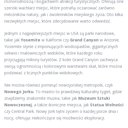
różnorodnością i bogactwem atrakcji turystycznych. Oferują one
szeroki wachlarz miejsc, które potrafią oczarować zarówno
miłośników natury, jak i zwolenników miejskiego życia. Oto kilka
niezwykłych miejsc, które zdecydowanie warto odwiedzić.
Jednym z najpiękniejszych miejsc w USA są parki narodowe,
takie jak
Yosemite
w Kalifornii czy
Grand Canyon
w Arizonie.
Yosemite słynie z imponujących wodospadów, gigantycznych
sekwoi i malowniczych widoków, które każdego roku
przyciągają miliony turystów. Z kolei Grand Canyon zachwyca
swoją ogromnością i kolorowymi warstwami skał, które można
podziwiać z licznych punktów widokowych.
Nie można również pominąć nowojorskiej metropolii, czyli
Nowego Jorku
. To miasto to prawdziwy kulturalny tygiel, gdzie
znajdziemy znakomite muzea, takie jak
Muzeum Sztuki
Nowoczesnej
, a także ikoniczne miejsca, jak
Statua Wolności
czy Central Park. Nowy Jork tętni życiem o każdej porze dnia i
nocy, oferując niekończące się możliwości eksploracji.