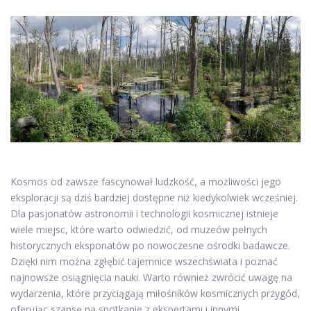
Kosmos od zawsze fascynował ludzkość, a możliwości jego
eksploracji są dziś bardziej dostępne niż kiedykolwiek wcześniej.
Dla pasjonatów astronomii i technologii kosmicznej istnieje
wiele miejsc, które warto odwiedzić, od muzeów pełnych
historycznych eksponatów po nowoczesne ośrodki badawcze.
Dzięki nim można zgłębić tajemnice wszechświata i poznać
najnowsze osiągnięcia nauki. Warto również zwrócić uwagę na
wydarzenia, które przyciągają miłośników kosmicznych przygód,
oferując szansę na spotkanie z ekspertami i innymi