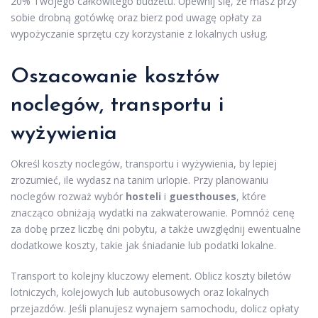
20% Twojego całkowitego budżetu. Upewnij się, że masz przy
sobie drobną gotówkę oraz bierz pod uwagę opłaty za
wypożyczanie sprzętu czy korzystanie z lokalnych usług.
Oszacowanie kosztów
noclegów, transportu i
wyżywienia
Określ koszty noclegów, transportu i wyżywienia, by lepiej
zrozumieć, ile wydasz na tanim urlopie. Przy planowaniu
noclegów rozważ wybór
hosteli
i
guesthouses
, które
znacząco obniżają wydatki na zakwaterowanie. Pomnóż cenę
za dobę przez liczbę dni pobytu, a także uwzględnij ewentualne
dodatkowe koszty, takie jak śniadanie lub podatki lokalne.
Transport to kolejny kluczowy element. Oblicz koszty biletów
lotniczych, kolejowych lub autobusowych oraz lokalnych
przejazdów. Jeśli planujesz wynajem samochodu, dolicz opłaty