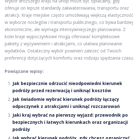
Wybór droższego kraju na urlop może być opłacalny, gdy
oferuje on lepsze standardy zakwaterowania, transportu oraz
atrakcji. Kraje miejskie często umożliwiają większą elastyczność
w wyborze noclegów i transportu publicznego, co bywa bardziej
ekonomiczne, ale wymaga intensywniejszego planowania. Z
kolei kraje wypoczynkowe mogą oferować kompleksowe
pakiety z wyżywieniem i atrakcjami, co ułatwia planowanie
wydatków. Ostateczny wybór powinien zależeć od Twoich
preferencji dotyczących komfortu oraz rodzaju spędzania czasu.
Powiązane wpisy:
Jak bezpiecznie odrzucić nieodpowiedni kierunek
podróży przed rezerwacją i uniknąć kosztów
Jak świadomie wybrać kierunek podróży łączący
odpoczynek z atrakcjami i uniknąć rozczarowań
Jaki kraj wybrać na pierwszy wyjazd: przewodnik po
bezpiecznych i łatwych kierunkach oraz organizacji
podróży
Jak wybrać kierunek podróży, gdy chcesz ograniczyć