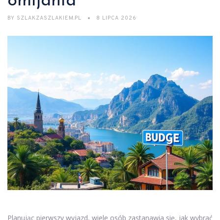
omijania
BY
SZLAKZASZLAKIEM.PL
8 LIPCA 2026
Planując pierwszy wyjazd, wiele osób zastanawia się, jak wybrać