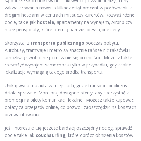
są dobrze skomunikowane. Taki wybór pozwoli obniżyć ceny
zakwaterowania nawet o kilkadziesiąt procent w porównaniu z
drogimi hotelami w centrach miast czy kurortów. Rozważ różne
opcje, takie jak
hostele
, apartamenty na wynajem, Airbnb czy
małe pensjonaty, które oferują bardziej przystępne ceny.
Skorzystaj z
transportu publicznego
podczas pobytu.
Autobusy, tramwaje i metro są znacznie tańsze niż taksówki i
umożliwią swobodne poruszanie się po mieście. Możesz także
rozważyć wynajem samochodu tylko w przypadku, gdy zdalne
lokalizacje wymagają takiego środka transportu.
Unikaj wynajmu auta w miejscach, gdzie transport publiczny
działa sprawnie. Monitoruj dostępne oferty, aby skorzystać z
promocji na bilety komunikacji lokalnej. Możesz także kupować
opłaty za przejazdy online, co pozwoli zaoszczędzić na kosztach
przewalutowania.
Jeśli interesuje Cię jeszcze bardziej oszczędny nocleg, sprawdź
opcje takie jak
couchsurfing
, które oprócz obniżenia kosztów